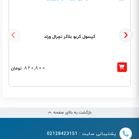
‹
›
کپسول کربو بلاکر نچرال ورلد
860,800
تومان
بازگشت به بالای صفحه
پشتیبانی سایت : 02128423151