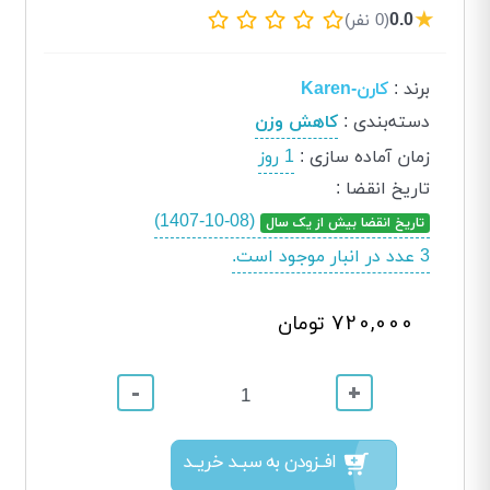
★
0.0
(0 نفر)
برند
:
کارن-Karen
دسته‌بندی
:
کاهش وزن
زمان آماده سازی
:
1 روز
تاریخ انقضا
:
(1407-10-08)
تاریخ انقضا بیش از یک سال
3 عدد در انبار موجود است.
720,000 تومان
-
+
افــزودن به سبــد خریــد