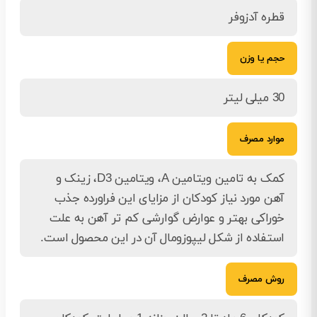
قطره آدزوفر
حجم یا وزن
30 میلی لیتر
موارد مصرف
کمک به تامین ویتامین A، ویتامین D3، زینک و
آهن مورد نیاز کودکان از مزایای این فراورده جذب
خوراکی بهتر و عوارض گوارشی کم تر آهن به علت
استفاده از شکل لیپوزومال آن در این محصول است.
روش مصرف