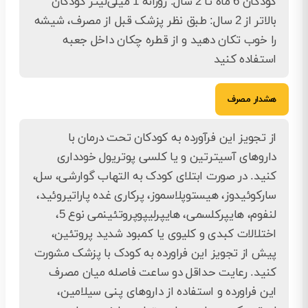
کودکان 6 ماه تا 2 سال: روزانه 1 میلی‌لیتر کودکان
بالاتر از 2 سال: طبق نظر پزشک قبل از مصرف، شیشه
را خوب تکان دهید و از قطره چکان داخل جعبه
استفاده کنید
هشدار مصرف
از تجویز این فرآورده به کودکان تحت درمان با
داروهای آسیترتین و یا کلسی پوتریول خودداری
کنید. در صورت ابتلای کودک به التهاب گوارشی، سل،
سارکوئیدوز، هیستوپلاسموز، پرکاری غده پاراتیروئید،
لنفوم، هایپرکلسمی، هایپرلیپوپروتئینمی نوع 5،
اختلالات کبدی و کلیوی یا کمبود شدید پروتئین،
پیش از تجویز این فراورده به کودک با پزشک مشورت
کنید. رعایت حداقل دو ساعت فاصله میان مصرف
این فراورده و استفاده از داروهای پنی سیلامین،