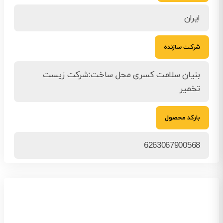
ایران
شرکت سازنده
بنیان سلامت کسری محل ساخت:شرکت زیست
تخمیر
بارکد محصول
6263067900568