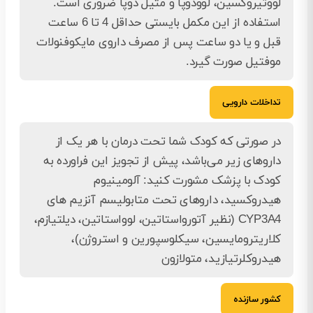
لووتیروکسین، لوودوپا و متیل دوپا ضروری است.
استفاده از این مکمل بایستی حداقل 4 تا 6 ساعت
قبل و یا دو ساعت پس از مصرف داروی مایکوفنولات
موفتیل صورت گیرد.
تداخلات دارویی
در صورتی‌ که کودک شما تحت درمان با هر یک از
داروهای زیر می‌باشد، پیش از تجویز این فراورده به
کودک با پزشک مشورت کنید: آلومینیوم
هیدروکسید، داروهای تحت متابولیسم آنزیم های
CYP3A4 (نظیر آتورواستاتین، لوواستاتین، دیلتیازم،
کلاریترومایسین، سیکلوسپورین و استروژن)،
هیدروکلرتیازید، متولازون
کشور سازنده