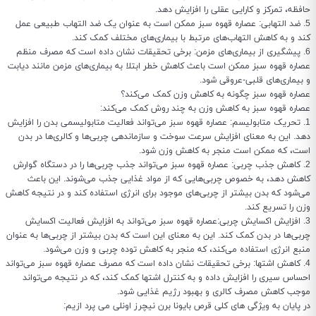
حافظه، تمرکز و کارایی عقلی را افزایش دهد.
5. ضد التهابی: عصاره قهوه سبز ممکن است به عنوان یک ضد التهاب طبیعی عمل
کند و به کاهش التهاب‌های مرتبط با بیماری‌های مختلف کمک کند.
6. پیشگیری از بیماری‌های مزمن: برخی تحقیقات نشان داده است که مصرف منظم
عصاره قهوه سبز ممکن است باعث کاهش خطر ابتلا به بیماری‌های مزمن مانند دیابت
و بیماری‌های قلبی-عروقی شود.
عصاره قهوه سبز چگونه به کاهش وزن کمک می‌کند؟
عصاره قهوه سبز به کاهش وزن به چند روش کمک می‌کند:
1. تحریک متابولیسم: عصاره قهوه سبز می‌تواند فعالیت متابولیسمی بدن را افزایش
دهد. این به معنای افزایش سرعت سوخت و سازماندهی چربی‌ها و کالری‌ها در بدن
است، که ممکن است منجر به کاهش وزن شود.
2. کاهش جذب چربی: عصاره قهوه سبز می‌تواند جذب چربی‌ها را در دستگاه گوارش
کاهش دهد، به خصوص چربی‌هایی که از مواد غذایی جذب می‌شوند. این باعث
می‌شود که بدن بیشتر از چربی‌های موجود برای انرژی استفاده کند و در نتیجه کاهش
وزن را تسریع کند.
3. افزایش اکسایش چربی:عصاره قهوه سبز می‌تواند به افزایش فعالیت اکسایش
چربی‌ها در بدن کمک کند. این به معنای این است که بدن بیشتر از چربی‌ها به عنوان
منبع انرژی استفاده می‌کند، که منجر به کاهش توده چربی و وزن می‌شود.
4. کاهش اشتها: برخی تحقیقات نشان داده است که مصرف عصاره قهوه سبز می‌تواند
احساس سیری را افزایش داده و به کنترل اشتها کمک کند، که در نتیجه می‌تواند
موجب کاهش مصرف کالری و بهبود رژیم غذایی شود.
در پایان به ویژگی های کلی قرص بایونا برن نیچرز اونلی می پرد ازیم: