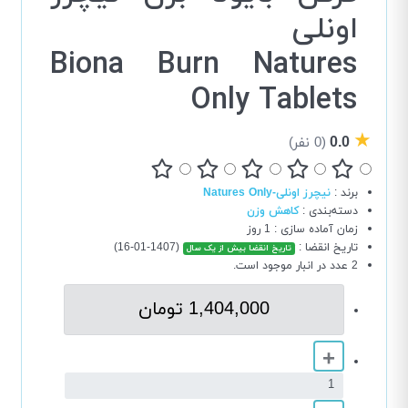
اونلی
Biona Burn Natures
Only Tablets
★
0.0
(0 نفر)
برند
:
نیچرز اونلی-Natures Only
دسته‌بندی
:
کاهش وزن
زمان آماده سازی
:
1 روز
تاریخ انقضا
:
(1407-01-16)
تاریخ انقضا بیش از یک سال
2 عدد در انبار موجود است.
1,404,000 تومان
+