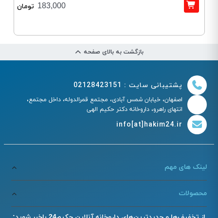
183,000
تومان
بازگشت به بالای صفحه
پشتیبانی سایت : 02128423151
اصفهان، خیابان شمس آبادی، مجتمع قمرالدوله، داخل مجتمع،
انتهای راهرو، داروخانه دکتر حکیم الهی
info[at]hakim24.ir
لینک های مهم
محصولات
از تخفیف‌ها و جدیدترین‌های داروخانه آنلاین حکیم24 باخبر شوید: