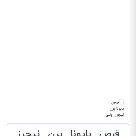
قرص بایونا برن نیچرز