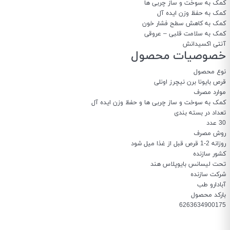
کمک به سوخت و ساز چربی ها
کمک به حفظ وزن ایده آل
کمک به کاهش سطح فشار خون
کمک به سلامت قلبی – عروقی
آنتی اکسیدانش
خصوصیات محصول
نوع محصول
قرص بایونا برن نیچرز اونلی
موارد مصرف
کمک به سوخت و ساز چربی ها و حفظ وزن ایده آل
تعداد در بسته بندی
30 عدد
روش مصرف
روزانه 2-1 قرص قبل از غذا میل شود
کشور سازنده
تحت لیسانس بایوپلاس هند
شرکت سازنده
آبادارو طب
بارکد محصول
6263634900175