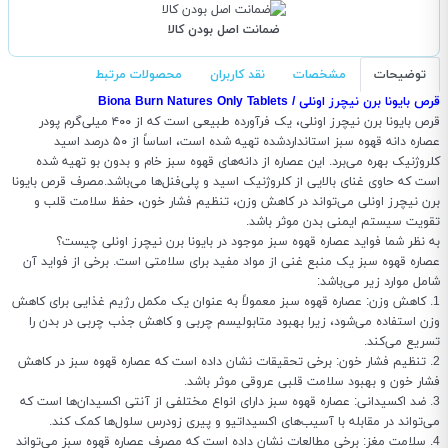
ضمانت اصل بودن کالا
توضیحات
مشخصات
نقد کاربران
محصولات مرتبط
قرص بایونا برن نیچرز اونلی / Biona Burn Natures Only Tablets
قرص بایونا برن نیچرز اونلی، یک فرآورده طبیعی است که از ۴۰۰ میلی‌گرم پودر
عصاره دانه قهوه سبز استانداردشده تهیه شده است، اساساً از ۵۰ درصد اسید
کلروژنیک بهره می‌برد. این عصاره از دانه‌های قهوه سبز خام و بدون بو تهیه شده
است که حاوی غنای بالایی از کلروژنیک اسید و پلی‌فنل‌ها می‌باشد.مصرف قرص بایونا
برن نیچرز اونلی می‌تواند در کاهش وزن، تنظیم فشار خون، حفظ سلامت قلب و
تقویت سیستم ایمنی بدن موثر باشد.
به نظر شما فواید عصاره قهوه سبز موجود در بایونا برن نیچرز اونلی چیست؟
عصاره قهوه سبز یک منبع غنی از مواد مفید برای سلامتی است. برخی از فواید آن
شامل موارد زیر می‌باشد:
1. کاهش وزن: عصاره قهوه سبز معمولاً به عنوان یک مکمل رژیم غذایی برای کاهش
وزن استفاده می‌شود، زیرا بهبود متابولیسم چربی و کاهش جذب چربی در بدن را
تسریع می‌کند.
2. تنظیم فشار خون: برخی تحقیقات نشان داده است که عصاره قهوه سبز در کاهش
فشار خون و بهبود سلامت قلبی عروقی موثر باشد.
3. ضد اکسیدانی: عصاره قهوه سبز دارای انواع مختلفی از آنتی اکسیدان‌ها است که
می‌تواند در مقابله با آسیب‌های اکسیداتیو و پیری زودرس سلول‌ها کمک کند.
4. سلامت مغز: برخی مطالعات نشان داده است که مصرف عصاره قهوه سبز می‌تواند