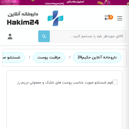
0
داروخانه آنلاین حکیم24
/
مراقبت پوست
/
شستشو صور