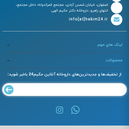
اصفهان، خیابان شمس آبادی، مجتمع قمرالدوله، داخل مجتمع،
انتهای راهرو، داروخانه دکتر حکیم الهی
info[at]hakim24.ir
لینک های مهم
محصولات
از تخفیف‌ها و جدیدترین‌های داروخانه آنلاین حکیم24 باخبر شوید: