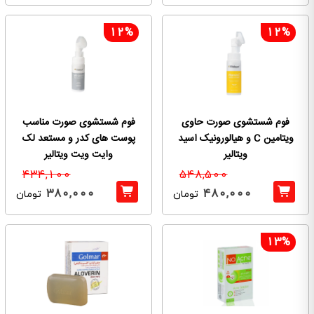
12%
12%
فوم شستشوی صورت حاوی
فوم شستشوی صورت مناسب
ویتامین C و هیالورونیک اسید
پوست های کدر و مستعد لک
ویتالیر
وایت ویت ویتالیر
434,100
548,500
380,000
480,000
تومان
تومان
13%