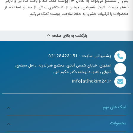
پس از شستشو می‌تواند به تعادل pH پوست کمک کند و باعث شادابی و تازگی
بیشتر پوست شود. همچنین، پرهیز از شستشوی بیش از حد و استفاده از
محصولات با ترکیبات خشن، به حفظ سلامت پوست کمک می‌کند.
بازگشت به بالای صفحه
پشتیبانی سایت : 02128423151
اصفهان، خیابان شمس آبادی، مجتمع قمرالدوله، داخل مجتمع،
انتهای راهرو، داروخانه دکتر حکیم الهی
info[at]hakim24.ir
لینک های مهم
محصولات