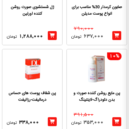
صابون کرمدار 30% مناسب برای
ژل شستشوی صورت روشن
انواع پوست مدیلن
کننده اورلین
790,000
1,288,000
637,000
تومان
تومان
10%
پن مایع روشن کننده صورت و
پن شفاف پوست های حساس
بدن دئودراگ-لایتنینگ
درمالیفت-رزالیفت
391,500
338,000
353,000
تومان
تومان