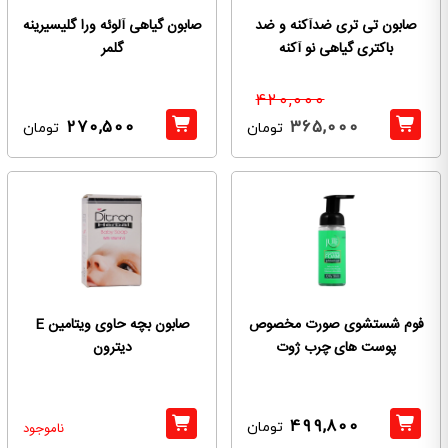
صابون تی تری ضدآکنه و ضد
صابون گیاهی آلوئه ورا گلیسیرینه
باکتری گیاهی نو آکنه
گلمر
420,000
270,500
365,000
تومان
تومان
فوم شستشوی صورت مخصوص
صابون بچه حاوی ویتامین E
پوست های چرب ژوت
دیترون
499,800
تومان
ناموجود