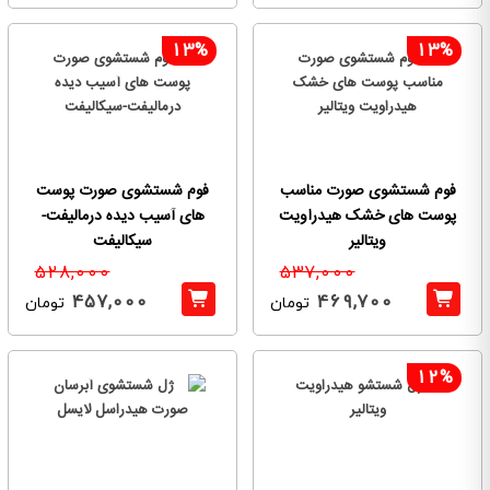
13%
13%
فوم شستشوی صورت مناسب
فوم شستشوی صورت پوست
پوست های خشک هیدراویت
های آسیب دیده درمالیفت-
ویتالیر
سیکالیفت
528,000
537,000
457,000
469,700
تومان
تومان
12%