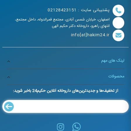
پشتیبانی سایت : 02128423151
اصفهان، خیابان شمس آبادی، مجتمع قمرالدوله، داخل مجتمع،
انتهای راهرو، داروخانه دکتر حکیم الهی
info[at]hakim24.ir
لینک های مهم
محصولات
از تخفیف‌ها و جدیدترین‌های داروخانه آنلاین حکیم24 باخبر شوید: