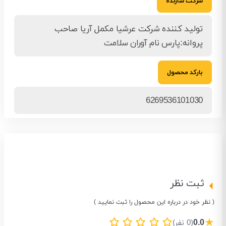
شرکت سازنده
تولید کننده شرکت عرشیا مکمل آریا صاحب
پروانه:پارس نام آوران سلامت
بارکد محصول
6269536101030
ثبت نظر
( نظر خود در درباره این محصول را ثبت نمایید )
★
0.0
(0 نفر)