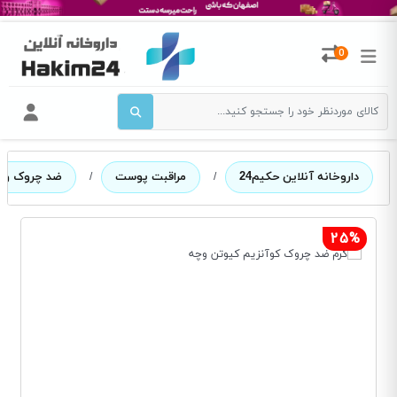
0
داروخانه آنلاین حکیم24
/
مراقبت پوست
/
ضد چروک و ل
25%