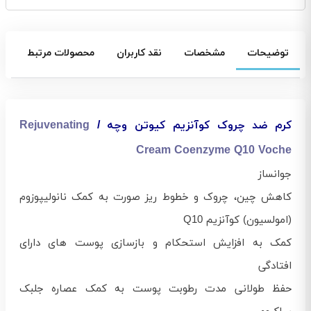
توضیحات
مشخصات
نقد کاربران
محصولات مرتبط
کرم ضد چروک کوآنزیم کیوتن وچه /
Rejuvenating
Cream Coenzyme Q10 Voche
جوانساز
کاهش چین، چروک و خطوط ریز صورت به کمک نانولیپوزوم
(امولسیون) کوآنزیم Q10
کمک به افزایش استحکام و بازسازی پوست های دارای
افتادگی
حفظ طولانی مدت رطوبت پوست به کمک عصاره جلبک