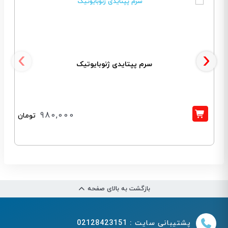
‹
›
سرم پپتایدی ژنوبایوتیک
980,000
تومان
بازگشت به بالای صفحه
پشتیبانی سایت : 02128423151