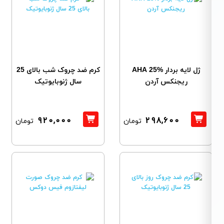
ژل لایه بردار %AHA 25
کرم ضد چروک شب بالای 25
ریجنکس آردن
سال ژنوبایوتیک
920,000
298,600
تومان
تومان