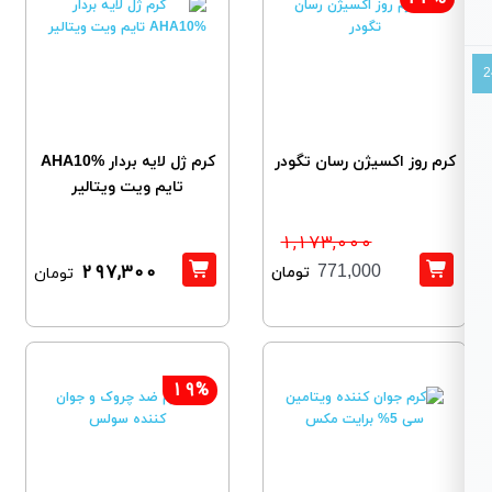
کرم روز اکسیژن رسان تگودر
کرم ژل لایه بردار AHA10%
تایم ویت ویتالیر
1,173,000
297,300
تومان
771,000
تومان
19%