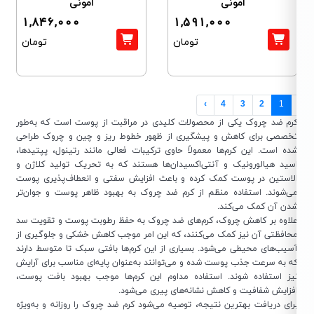
امونی
امونی
1,846,000
1,591,000
تومان
تومان
›
4
3
2
1
رم ضد چروک یکی از محصولات کلیدی در مراقبت از پوست است که به‌طور
خصصی برای کاهش و پیشگیری از ظهور خطوط ریز و چین و چروک طراحی
ده است. این کرم‌ها معمولاً حاوی ترکیبات فعالی مانند رتینول، پپتیدها،
سید هیالورونیک و آنتی‌اکسیدان‌ها هستند که به تحریک تولید کلاژن و
لاستین در پوست کمک کرده و باعث افزایش سفتی و انعطاف‌پذیری پوست
ی‌شوند. استفاده منظم از کرم ضد چروک به بهبود ظاهر پوست و جوان‌تر
دن آن کمک می‌کند.
لاوه بر کاهش چروک، کرم‌های ضد چروک به حفظ رطوبت پوست و تقویت سد
حافظتی آن نیز کمک می‌کنند، که این امر موجب کاهش خشکی و جلوگیری از
سیب‌های محیطی می‌شود. بسیاری از این کرم‌ها بافتی سبک تا متوسط دارند
ه به سرعت جذب پوست شده و می‌توانند به‌عنوان پایه‌ای مناسب برای آرایش
یز استفاده شوند. استفاده مداوم این کرم‌ها موجب بهبود بافت پوست،
فزایش شفافیت و کاهش نشانه‌های پیری می‌شود.
رای دریافت بهترین نتیجه، توصیه می‌شود کرم ضد چروک را روزانه و به‌ویژه