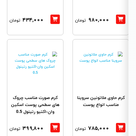
434,000
980,000
تومان
تومان
کرم حاوی ملاتونین سروینا
کرم صورت مناسب چروک
مناسب انواع پوست
های سطحی پوست اسکین
وان-اکتیو رتینول 0.5
399,800
785,000
تومان
تومان