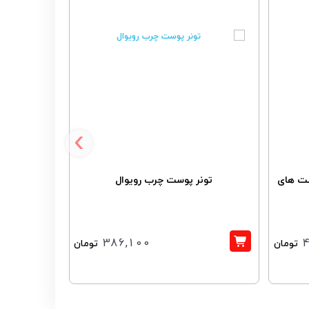
11%
‹
ست های
تونر پوست چرب رویوال
فوم شوینده
آکن
386,100
تومان
تومان