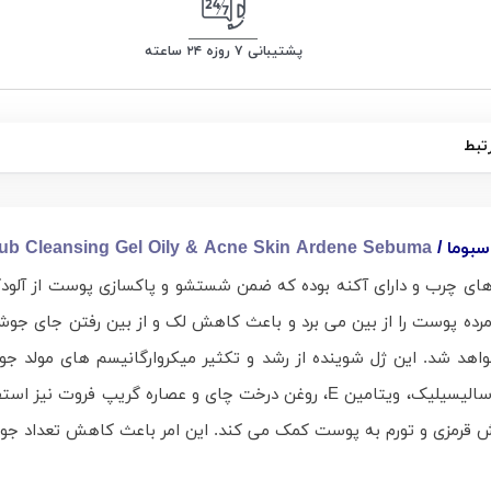
پشتیبانی ۷ روزه ۲۴ ساعته
تبط
بوما /
ub Cleansing Gel Oily & Acne Skin Ardene Sebuma
ی چرب و دارای آکنه بوده که ضمن شستشو و پاکسازی پوست از آلود
 مرده پوست را از بین می‌ برد و باعث کاهش لک و از بین رفتن جای جو
د شد. این ژل شوینده از رشد و تکثیر میکروارگانیسم‌ های مولد ج
شفاف یاری می‌ نماید. در ترکیبات این محصول از اسید سالیسیلیک، ویتامین E، رو
 کاهش قرمزی و تورم به پوست کمک می‌ کند. این امر باعث کاهش تعداد ج