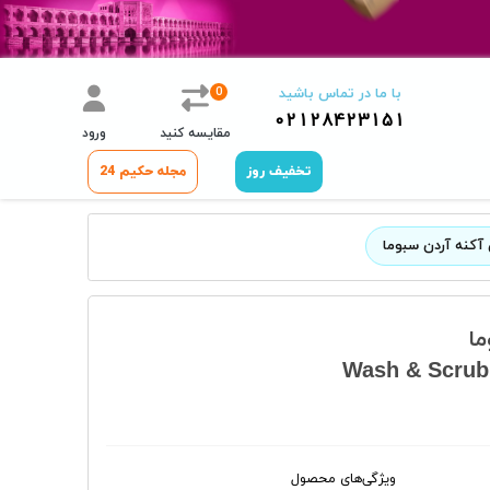
0
با ما در تماس باشید
02128423151
مقایسه کنید
ورود
تخفیف روز
مجله حکیم 24
کنه آردن سبوما
ما
Wash & Scrub
ویژگی‌های محصول