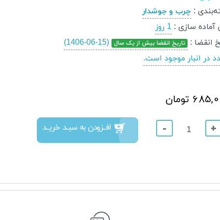
‌بندی
:
چرب و جوشدار
 آماده سازی
:
1 روز
خ انقضا
:
(1406-06-15)
تاریخ انقضا بیش از یک سال
685 تومان
افــزودن به سبــد خریــد
-
+