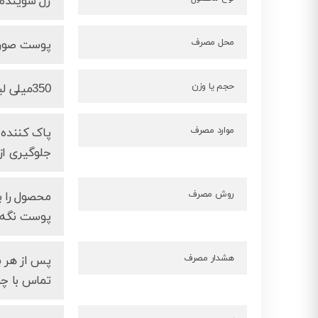
ژل شوینده 
محل مصرف
پوست صور
حجم یا وزن
350میلی لیتر
موارد مصرف
پاک کننده 
جلوگیری از
روش مصرف
محصول را ب
پوست نگه 
هشدار مصرف
پس از هر ب
تماس با چ