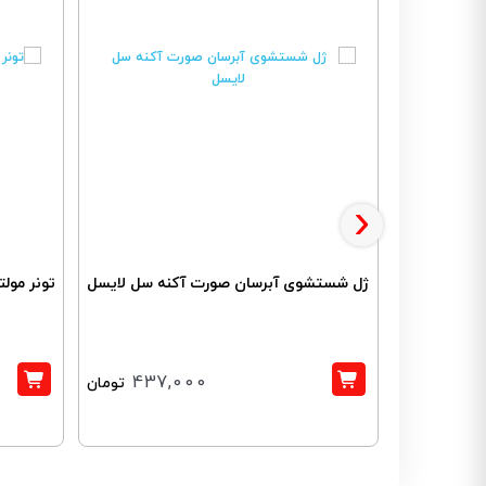
›
ژل شستشوی آبرسان صورت آکنه سل لایسل
تونر مول
437,000
تومان