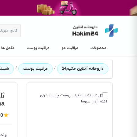
محصولات
مراقبت مو
مراقبت پوست
مکمل ها
/
/
داروخانه آنلاین حکیم24
مراقبت پوست
شستش
ژل
ma
★
.0
برند
: