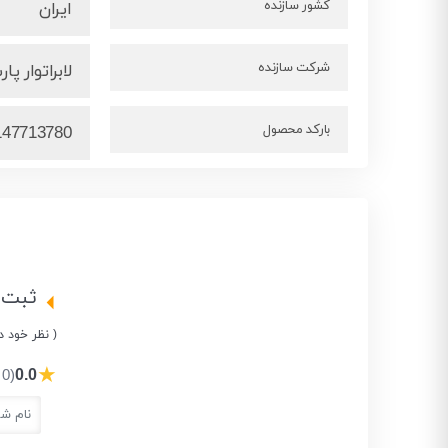
کشور سازنده
ایران
شرکت سازنده
لابراتوار پ
بارکد محصول
147713780
ثبت 
( نظر خود د
★
0.0
(0 نفر)