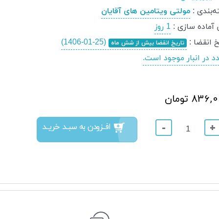
‌بندی
:
مولتی ویتامین های آقایان
 آماده سازی
:
1 روز
خ انقضا
:
(1406-01-25)
تاریخ انقضا بیش از شش ماه
836 تومان
افــزودن به سبــد خریــد
-
+