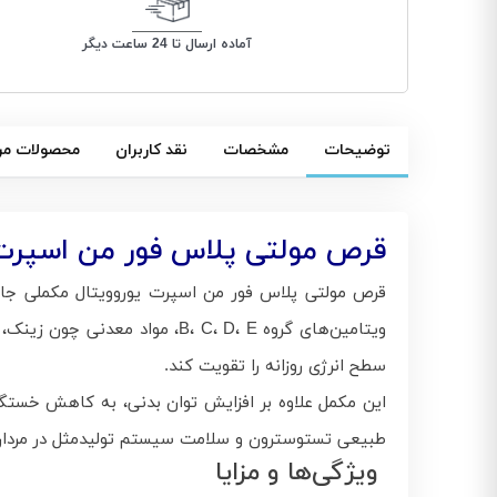
آماده ارسال تا 24 ساعت دیگر
توضیحات
مشخصات
نقد کاربران
محصولات مر
قرص مولتی پلاس فور من اسپرت یوروویتال/s For Men Sport
قرص مولتی پلاس فور من اسپرت یوروویتال مکملی جامع 
ویتامین‌های گروه B، C، D، E،
سطح انرژی روزانه را تقویت کند.
طبیعی تستوسترون و سلامت سیستم تولیدمثل در مردان ن
ویژگی‌ها و مزایا