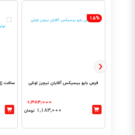
15%
›
قرص بایو بیسیکس آقایان نیچرز اونلی
سافت ژل 
1,384,000
1,183,000
تومان