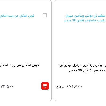
مولتی ویتامین مینرال نوتریفورت
قرص اسکای من ویت اسکای
مخصوص آقایان 30 عددی
973,500
971,700
تومان