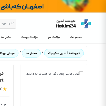
محصولات
مراقبت مو
مراقبت پوست
مکمل ها
/
/
داروخانه آنلاین حکیم24
مکمل ها
مولتی ویتا
قر
rt
★
.0
برند
: