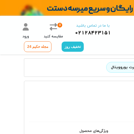
0
با ما در تماس باشید
02128423151
مقایسه کنید
ورود
تخفیف روز
مجله حکیم 24
ت یوروویتال
ویژگی‌های محصول