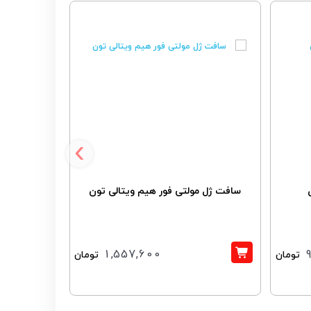
‹
سافت ژل مولتی فور هیم ویتالی تون
قرص ولمن
1,557,600
تومان
تومان