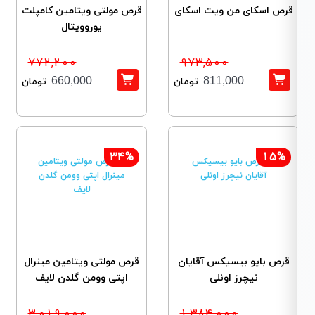
قرص اسکای من ویت اسکای
قرص مولتی ویتامین کامپلت
یوروویتال
772,200
973,500
660,000
811,000
تومان
تومان
34%
15%
قرص بایو بیسیکس آقایان
قرص مولتی ویتامین مینرال
نیچرز اونلی
اپتی وومن گلدن لایف
3,019,000
1,384,000