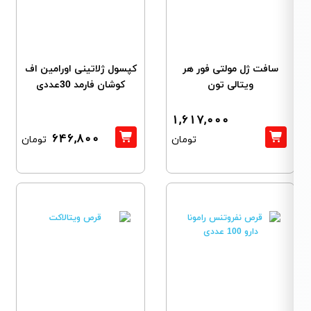
سافت ژل مولتی فور هر
کپسول ژلاتینی اورامین اف
ویتالی تون
کوشان فارمد 30عددی
1,617,000
646,800
تومان
تومان