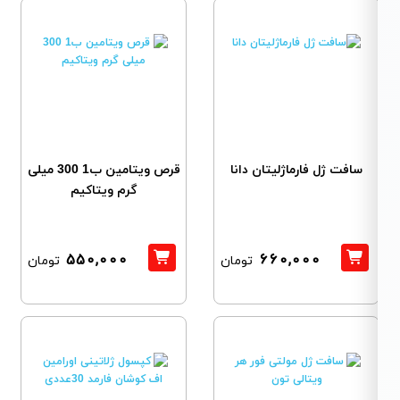
سافت ژل فارماژلیتان دانا
قرص ویتامین ب1 300 میلی
گرم ویتاکیم
550,000
660,000
تومان
تومان