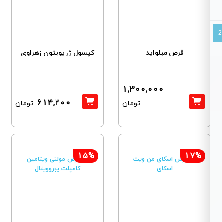
قرص میلواید
کپسول ژریویتون زهراوی
1,300,000
614,200
تومان
تومان
15%
17%