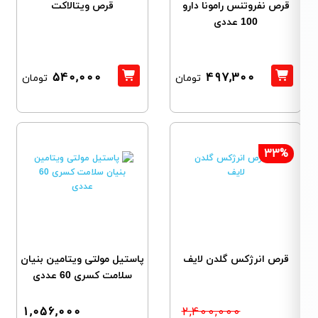
قرص نفروتنس رامونا دارو
قرص ویتالاکت
100 عددی
540,000
497,300
تومان
تومان
33%
قرص انرژکس گلدن لایف
پاستیل مولتی ویتامین بنیان
سلامت کسری 60 عددی
1,056,000
2,400,000