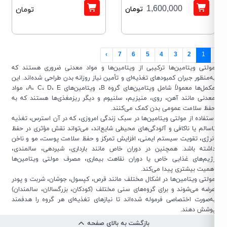
تومان
1,600,000
تومان
›
7
6
5
4
3
2
1
ولتی ویتامین‌ها ترکیبی از ویتامین‌ها و مواد معدنی ضروری هستند که
ه‌منظور جبران کمبودهای تغذیه‌ای و تأمین نیاز روزانه بدن طراحی شده‌اند. این
مکمل‌ها معمولاً شامل ویتامین‌های گروه B، ویتامین‌های A، C، D، E، مواد
عدنی مانند آهن، روی، منیزیم، سلنیوم و دیگر ریزمغذی‌ها هستند که به
فظ سلامت عمومی بدن کمک می‌کنند.
ستفاده از مولتی ویتامین‌ها در سبک زندگی امروزی، که در آن استرس، تغذیه
اسالم یا ناکافی و آلودگی‌های محیطی شایع‌اند، می‌تواند نقش مؤثری در حفظ
نرژی، تقویت سیستم ایمنی، افزایش تمرکز و حفظ سلامت پوست، مو و ناخن
اشته باشد. همچنین در دوران خاص مانند بارداری، شیردهی، سالمندی،
ژیم‌های غذایی خاص یا دوران نقاهت بیماری، مصرف مولتی ویتامین‌ها
همیت بیشتری پیدا می‌کند.
ولتی ویتامین‌ها در اشکال مختلف مانند قرص، کپسول، جوشان، شربت و پودر
رضه می‌شوند و برای گروه‌های سنی مختلف (کودکان، بزرگسالان، سالمندان)
ه‌صورت اختصاصی فرموله شده‌اند تا نیازهای تغذیه‌ای هر گروه را هدفمند
وشش دهند.
بازگشت به بالای صفحه