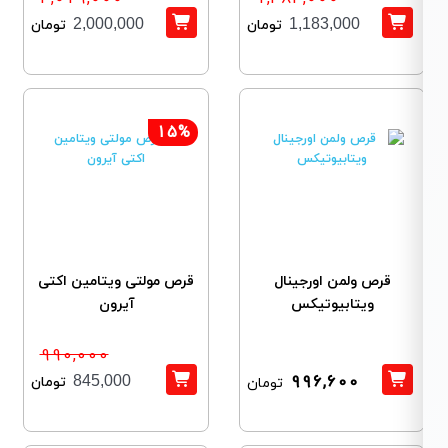
2,000,000
1,183,000
تومان
تومان
15%
قرص ولمن اورجینال
قرص مولتی ویتامین اکتی
ویتابیوتیکس
آیرون
990,000
996,600
تومان
845,000
تومان