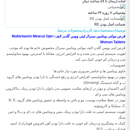
آماده ارسال تا 24 ساعت دیگر
پشتیبانی ۷ روزه ۲۴ ساعته
ضمانت اصل بودن کالا
توضیحات
مشخصات
نقد کاربران
محصولات مرتبط
قرص مولتی ویتامین مینرال اپتی وومن گلدن لایف / Multivitamin Mineral Opti
Woman Tablets
قرص اپتی وومن گلدن لایف مولتی ویتامین مینرال مخصوص خانم‌ ها بوده که موجب
تقویت سیستم ایمنی بدن شده و به افزایش انرژی، مقابله با استرس، بهبود متابولیسم
بدن و درمان کم خونی کمک می‌ کند.
خصوصیات :
حاوی ویتامین ها و عناصر ضروری مورد نیاز خانم ها
موثر در بهبود متابولیسم، افزایش انرژی و رفع خستگی با دارا بودن ویتامین های گروه
ب و گیاه جینسنگ (Ginseng)
آنتی اکسیدان و موثر در ارتقای سلامت عمومی بدن بانوان با دارا بودن زینک، بتاکاروتن،
ویتامین های سی و ای
موثر در حفظ سلامت پوست، مو و ناخن به واسطه ی حضور ویتامین های گروه B، E،
C، سیلیکا و کاروتنوئید
تقویت سیستم ایمنی به علت دارا بودن زینک، مس و ویتامین های ث، ای و ب6 و جین
سنگ
کمک به پیشگیری و درمان کم خونی به علت دارا بودن آهن (فروس فومارات)، اسید
فولیک، ویتامین B12