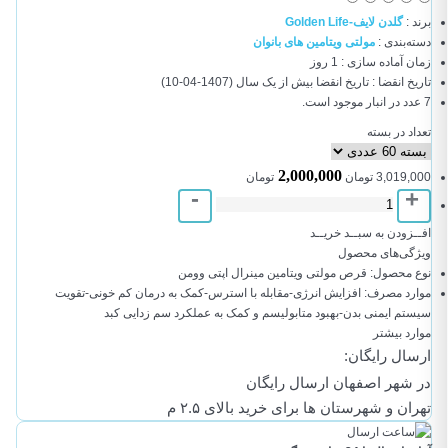
برند
:
گلدن لایف-Golden Life
دسته‌بندی
:
مولتی ویتامین های بانوان
زمان آماده سازی
:
1 روز
تاریخ انقضا
:
تاریخ انقضا بیش از یک سال
(1407-04-10)
7 عدد در انبار موجود است.
تعداد در بسته
2,000,000
3,019,000
تومان
تومان
-
+
افــزودن به سبــد خریــد
ویژگی‌های محصول
نوع محصول:
قرص مولتی ویتامین مینرال اپتی وومن
موارد مصرف:
افزایش انرژی-مقابله با استرس-کمک به درمان کم خونی-تقویت
سیستم ایمنی بدن-بهبود متابولیسم و کمک به عملکرد سم زدایی کبد
موارد بیشتر
ارسال رایگان:
در شهر اصفهان ارسال رایگان
تهران و شهرستان ها برای خرید بالای ۲.۵ م