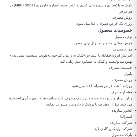
کمک به پاکسازی و سم زدایی کبدی به علت وجود عصاره خارمریم (Milk Thistle) در
هر قرص
روش مصرف :
روزی یک قرص همراه با غذا میل شود.
خصوصیات محصول
نوع محصول
قرص مولتی ویتامین مینرال اپتی وومن
موارد مصرف
افزایش انرژی-مقابله با استرس-کمک به درمان کم خونی-تقویت سیستم ایمنی بدن-
بهبود متابولیسم و کمک به عملکرد سم زدایی کبد
جنسیت مصرف
بانوان
روش مصرف
روزانه 1 عدد قرص همراه با غذا میل شود.
هشدار مصرف
زنان باردار و شیرده با مشورت پزشک مصرف کنند.چنانچه هر داروی دیگری استفاده
می کنید قبل از مصرف با پزشک یا داروساز مشورت نمایید.
کشور سازنده
استرالیا
شرکت سازنده
شرکت وایتکس گلدن لایف
بارکد محصول