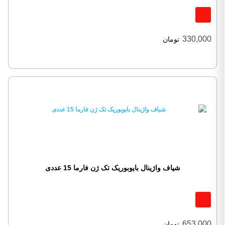
330,000
تومان
شیاف واژینال بایوبوریک تک ژن فارما 15 عددی
653,000
تومان