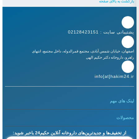
بازگشت به بالای صفحه
پشتیبانی سایت : 02128423151
اصفهان، خیابان شمس آبادی، مجتمع قمرالدوله، داخل مجتمع، انتهای
راهرو، داروخانه دکتر حکیم الهی
info[at]hakim24.ir
لینک های مهم
محصولات
از تخفیف‌ها و جدیدترین‌های داروخانه آنلاین حکیم24 باخبر شوید: