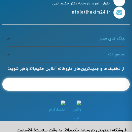
انتهای راهرو، داروخانه دکتر حکیم الهی
info[at]hakim24.ir
لینک های مهم
محصولات
از تخفیف‌ها و جدیدترین‌های داروخانه آنلاین حکیم24 باخبر شوید:
فروشگاه اینترنتی داروخانه حکیم24، به وقت سلامت! 24ساعت