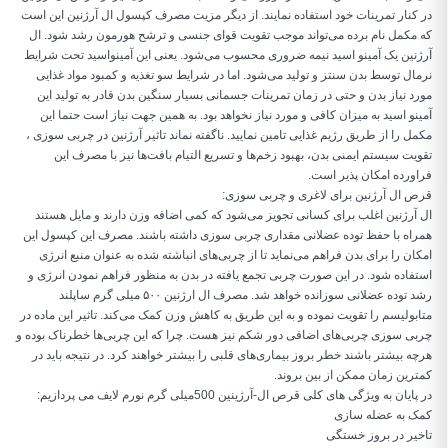
در کنار تمرینات خود استفاده نمایند. از دیگر مزیت مصرف کپسول ال آرژنین این است
که مکمل نام برده می‌تواند موجب تقویت قوای جنسی و ترشح هورمون رشد شود. ال
آرژنین یک آمینو اسید نیمه ضروری محسوب می‌شود. یعنی این آمینواسید تحت شرایط
نرمال توسط بدن سنتز و تولید می‌شود. اما در شرایط سو تغذیه و کمبود مواد غذایی
مورد نیاز بدن و حتی در زمان تمرینات جسمانی بسیار سنگین بدن قادر به تولید این
آمینو اسید به میزان کافی و مورد نیاز نخواهد بود. به همین جهت نیاز است حتما این
مکمل را از طریق رژیم غذایی تامین نمایید. ناگفته نماند تاثیر آرژنین در چربی سوزی ،
تقویت سیستم ایمنی بدن، بهبود زخم‌ها و تسریع التیام بافت‌ها نیز با مصرف این
فراورده امکان پذیر است.
قرص ال آرژنین برای لاغری و چربی سوزی:
ال آرژنین اغلب برای کسانی تجویز می‌شود که کمی اضافه وزن دارند و مایل هستند
همراه با حفظ توده عضلانی مقداری چربی سوزی داشته باشند. مصرف این کپسول این
امکان را برای بدن فراهم می‌نماید تا از چربی‌های انباشته شده به عنوان منبع انرژی
استفاده شود. در این صورت چربی تجمع یافته در بدن به منظور فراهم نمودن انرژی و
رشد توده عضلانی سوزانده خواهد شد. مصرف ال ارژنین ۵۰۰ میلی گرم ساپلند
متابولیسم را تقویت نموده و به این طریق به کاهش وزن کمک می‌کند. تاثیر این ماده در
چربی سوزی چربی‌های اضافی دور شکم نیز هست. چرا که این چربی‌ها خطرناک بوده و
هرچه بیشتر باشند خطر بروز بیماری‌های قلبی را بیشتر خواهند کرد. در نتیجه باید در
کمترین زمان ممکن از بین بروند.
در پایان به ویژگی های کلی قرص ال-آرژینین 500میلی گرم نورم لایف می پردازیم:
کمک به عضله سازی
تاخیر در بروز خستگی