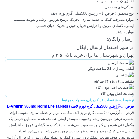
افــزودن به سبــد خریــد
ویژگی‌های محصول
نوع محصول:
قرص ال-آرژینین 500میلی گرم نورم لایف
موارد مصرف:
کمک به عضله سازی، تحریک ترشح هورمون رشد و تقویت سیستم
ایمنی، گشادی عروق و افزایش جریان خون و تحریک قوای جنسی
موارد بیشتر
ارسال رایگان:
در شهر اصفهان ارسال رایگان
تهران و شهرستان ها برای خرید بالای ۲.۵ م
آماده ارسال تا 24 ساعت دیگر
پشتیبانی ۷ روزه ۲۴ ساعته
ضمانت اصل بودن کالا
توضیحات
مشخصات
نقد کاربران
محصولات مرتبط
قرص ال-آرژینین 500میلی گرم نورم لایف / L-Arginin 500mg Norm Life Tablets
قرص ال آرژنین ۵۰۰ میلی گرم نورم لایف مکملی موثر در عضله سازی، تقویت قوای
جنسی، ترشح هورمون رشد و تقویت سیستم ایمنی شناخته شده است.این قرص یک
مکمل غنی شده و پرکاربرد محسوب می‌شود. این ترکیب به گشادی عروق و افزایش
جریان خون کمک نموده و موجب تقویت ترشح هورمون رشد نیز می‌شود. افراد
می‌توانند با هدف تقویت عملکرد ورزشی و کمک به عضله سازی نیز از قرص ال آرژنین