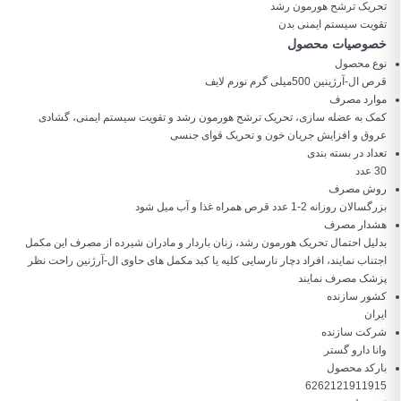
تحریک ترشح هورمون رشد
تقویت سیستم ایمنی بدن
خصوصیات محصول
نوع محصول
قرص ال-آرژینین 500میلی گرم نورم لایف
موارد مصرف
کمک به عضله سازی، تحریک ترشح هورمون رشد و تقویت سیستم ایمنی، گشادی
عروق و افزایش جریان خون و تحریک قوای جنسی
تعداد در بسته بندی
30 عدد
روش مصرف
بزرگسالان روزانه 2-1 عدد قرص همراه غذا و آب میل شود
هشدار مصرف
بدلیل احتمال تحریک هورمون رشد، زنان باردار و مادران شیرده از مصرف این مکمل
اجتناب نمایند، افراد دچار نارسایی کلیه یا کبد مکمل های حاوی ال-آرژنین راحت نظر
پزشک مصرف نمایند
کشور سازنده
ایران
شرکت سازنده
وانا دارو گستر
بارکد محصول
6262121911915