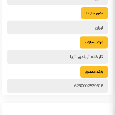
کشور سازنده
ایران
شرکت سازنده
کارخانه آریامهر آریا
بارکد محصول
6260002539616