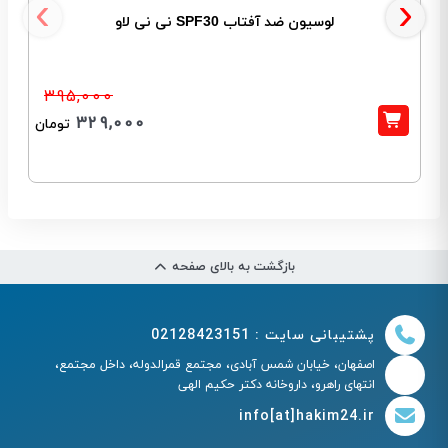
‹
›
لوسیون ضد آفتاب SPF30 نی نی لاو
395,000
329,000
تومان
بازگشت به بالای صفحه
پشتیبانی سایت : 02128423151
اصفهان، خیابان شمس آبادی، مجتمع قمرالدوله، داخل مجتمع،
انتهای راهرو، داروخانه دکتر حکیم الهی
info[at]hakim24.ir