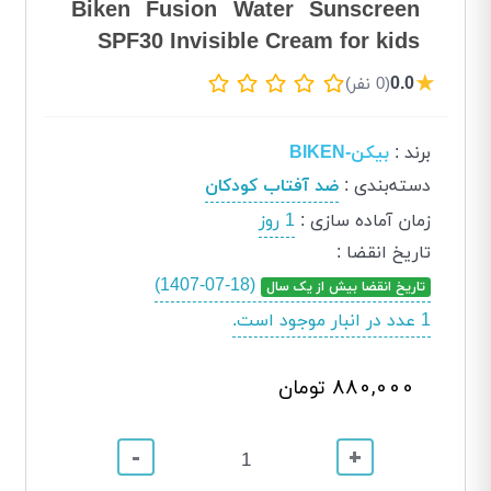
Biken Fusion Water Sunscreen
SPF30 Invisible Cream for kids
★
0.0
(0 نفر)
برند
:
بیکن-BIKEN
دسته‌بندی
:
ضد آفتاب کودکان
زمان آماده سازی
:
1 روز
تاریخ انقضا
:
(1407-07-18)
تاریخ انقضا بیش از یک سال
1 عدد در انبار موجود است.
880,000 تومان
-
+