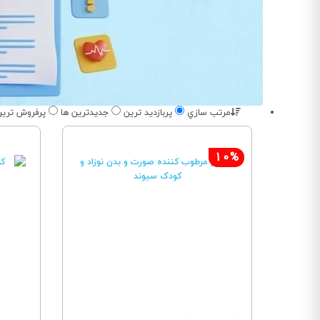
مرتب سازي
پربازديد ترين
جديدترين ها
پرفروش تري
10%