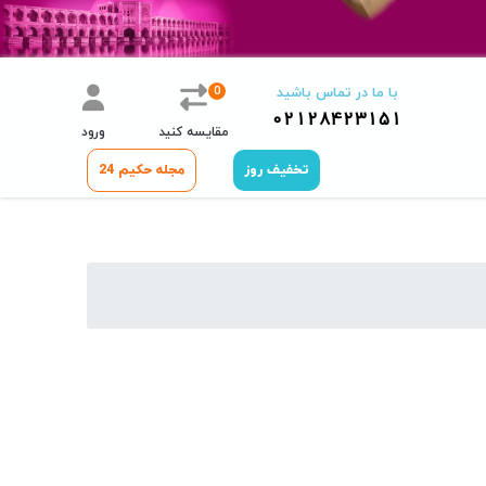
0
با ما در تماس باشید
02128423151
مقایسه کنید
ورود
تخفیف روز
مجله حکیم 24