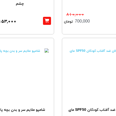
چشم
810,000
153,000
700,000
تومان
د آفتاب کودکان SPF50 مای
شامپو ملایم سر و بدن بچه پاپ