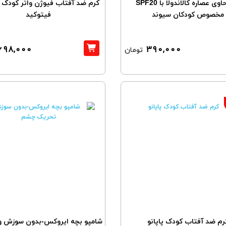
کرم حاوی عصاره کالاندولا با SPF20
مخصوص کودکان سیوند
فیتوکید
698,000
390,000
تومان
رم ضد آفتاب کودک پاپانو
شامپو بچه ایروکس-بدون سوزش و