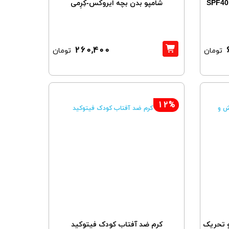
کرم ضد آفتاب فیوژن واتر کودک SPF40
شامپو بدن بچه ایروکس-کِرِمی
260,400
تومان
تومان
12%
 تحریک
کرم ضد آفتاب کودک فیتوکید