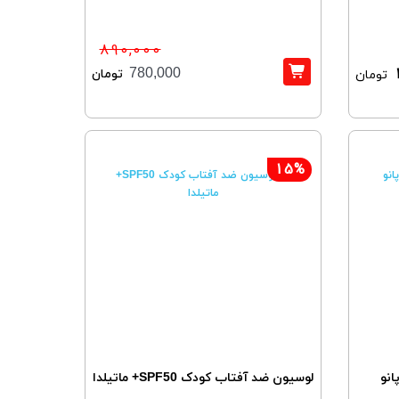
890,000
تومان
780,000
تومان
15%
انو
لوسیون ضد آفتاب کودک SPF50+ ماتیلدا