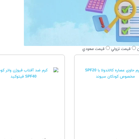
ن
قيمت نزولي
قيمت صعودي