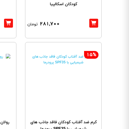
کودکان اسکالپیا
281,700
تومان
15%
کرم ضد آفتاب کودکان فاقد جاذب های
رولان ض
شیمیایی با SPF35 پرودرما