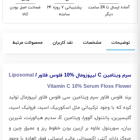
آماده ارسال تا 24 ساعت
پشتیبانی ۷ روزه ۲۴
ضمانت اصل بودن
دیگر
ساعته
کالا
توضیحات
مشخصات
نقد کاربران
محصولات مرتبط
سرم ویتامین C لیپوزومال %10 فلوس فلاور /
Liposomal
Vitamin C 10% Serum Floss Flower
برند فلوس فلاور سرم ویتامین سی فلوس فلاور لیپوزمال تولید
کرده که با وجود ترکیباتی مثل اسکوربیک اسید، فرولیک اسید،
گلیسیرین، پانتنول، آلوورا، ویتامین E، سدیم هیالورنت، شیرین
بیان، سوربتول علاوه بر ازبین بردن خطوط ریز و عمیق چین و
چروک دارای آنتی اکسیدانی عالی، ابرسانی فوق العاده با وجود