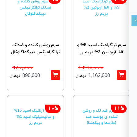
سرم ترنگزامیک اسید 5% و
سرم روشن کننده و ضدلک
آلفا آربوتین 2% دریم رز
ترانگزامیکس دپیگماگلوکال
980,000
1,290,000
890,000
1,162,000
تومان
تومان
10%
11%