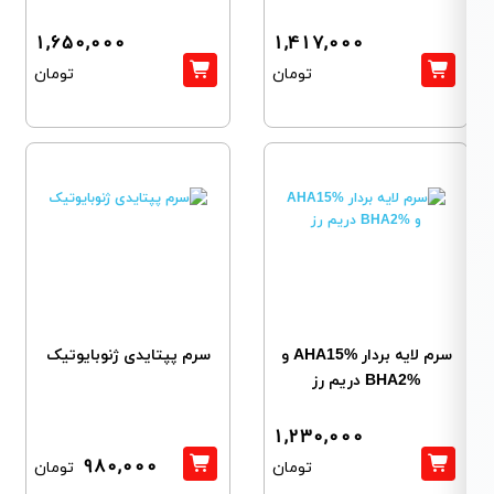
1,650,000
1,417,000
تومان
تومان
سرم لایه بردار AHA15% و
سرم پپتایدی ژنوبایوتیک
BHA2% دریم رز
1,230,000
980,000
تومان
تومان