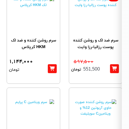
سرم ضد لک و روشن کننده
سرم روشن کننده و ضد لک
پوست رزالیا-رزا وایت
HKM کرپلاس
1,144,000
597,500
تومان
551,500
تومان