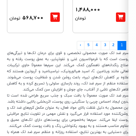
1,488,000
568,700
تومان
تومان
›
5
4
3
2
1
رم ضد لک صورت محصولی تخصصی و قوی برای درمان لک‌ها و تیرگی‌های
وست است که با فرمولاسیون غنی و نفوذپذیر، به عمق پوست رفته و به
صلاح رنگدانه‌های ناهمگون کمک می‌کند. این سرم‌ها معمولاً حاوی ترکیبات
فعالی مانند ویتامین C، اسید هیالورونیک، نیاسینامید و آربوتین هستند که
لاوه بر کاهش لک‌های تیره، باعث روشن شدن و شفافیت پوست می‌شوند.
ستفاده منظم از سرم ضد لک، روند بازسازی سلولی را تسریع کرده و به کاهش
اهر لک‌های ناشی از آفتاب، جای جوش و افزایش سن کمک می‌کند.
رم ضد لک صورت معمولاً با بافت سبک و جذب سریع طراحی شده است تا
دون ایجاد احساس چربی یا سنگینی روی پوست، اثربخشی بالایی داشته باشد.
ین محصول به دلیل غلظت بالای مواد فعال، به عنوان مکمل کرم‌های ضد لک و
وشن‌کننده مورد استفاده قرار می‌گیرد و نقش مهمی در تقویت نتایج مراقبتی
وست ایفا می‌کند. سرم‌ها به‌خصوص برای پوست‌های دارای لک‌های عمیق و
قاوم مناسب هستند و به بهبود یکنواختی رنگ و بافت پوست کمک می‌کنند.
رای دستیابی به بهترین نتایج، استفاده روزانه و منظم سرم ضد لک همراه با