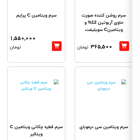
سرم روشن کننده صورت
سرم ویتامین C پرایم
حاوی آربوتین 12% و
ویتامینC سویلیفت
1,550,000
365,500
تومان
تومان
سرم ویتامین سی درموبای
سرم قطره چکانی ویتامین C
ویتالیر