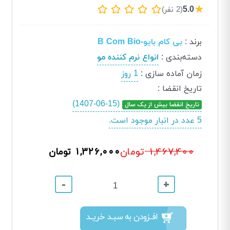
★
5.0
(2 نفر)
برند
:
بی کام بایو-B Com Bio
دسته‌بندی
:
انواع نرم کننده مو
زمان آماده سازی
:
1 روز
تاریخ انقضا
:
(1407-06-15)
تاریخ انقضا بیش از یک سال
5 عدد در انبار موجود است.
1,467,400
1,326,000 تومان
تومان
-
+
افــزودن به سبــد خریــد