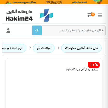
0
داروخانه آنلاین حکیم24
/
مراقبت مو
/
نرم کننده و ماس
10%