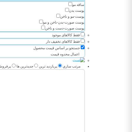
ساقه مو
پوست بدن
پوست-مو و ناخن
پوست صورت-بدن-ناخن و مو
پوست صورت-دست و ناخن
فقط کالاهای موجود
فقط کالاهای تخفیف دار
جستجو بر اساس قیمت محصول
اعمال محدوه قیمت
مرتب سازي
پربازديد ترين
جديدترين ها
پرفروش