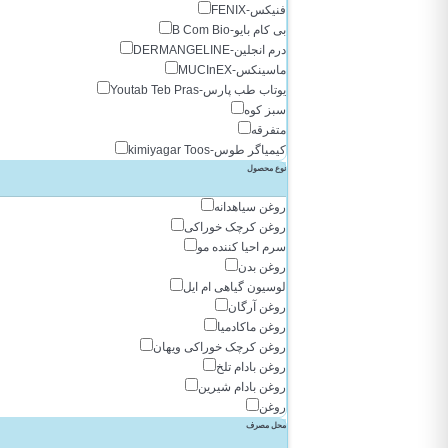
فنیکس-FENIX
بی کام بایو-B Com Bio
درم انجلین-DERMANGELINE
ماسینکس-MUCInEX
یوتاب طب پارس-Youtab Teb Pras
سبز کوه
متفرقه
کیمیاگر طوس-kimiyagar Toos
نوع محصول
روغن سیاهدانه
روغن کرچک خوراکی
سرم احیا کننده مو
روغن بدن
لوسیون گیاهی ام ایل
روغن آرگان
روغن ماکادمیا
روغن کرچک خوراکی ویهان
روغن بادام تلخ
روغن بادام شیرین
روغن
محل مصرف