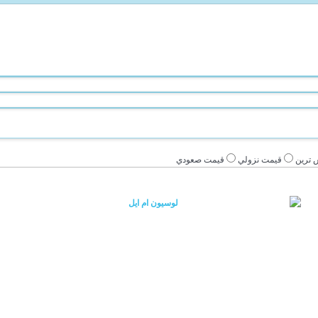
 ترين
قيمت نزولي
قيمت صعودي