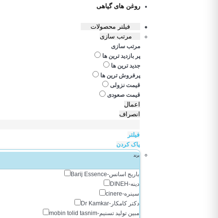
روغن های گیاهی
فیلتر محصولات
مرتب سازی
مرتب سازی
پر بازدید ترین ها
جدید ترین ها
پرفروش ترین ها
قیمت نزولی
قیمت صعودی
اعمال
انصراف
فیلتر
پاک کردن
برند
باریج اسانس-Barij Essence
دینه-DINEH
سینره-cinere
دکتر کامکار-Dr Kamkar
مبین تولید تسنیم-mobin tolid tasnim