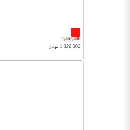
1,467,400
1,326,000
تومان