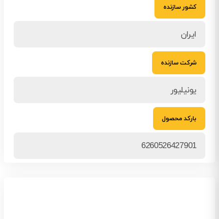
کشور سازنده
ایران
شرکت سازنده
یونیلیور
بارکد محصول
6260526427901