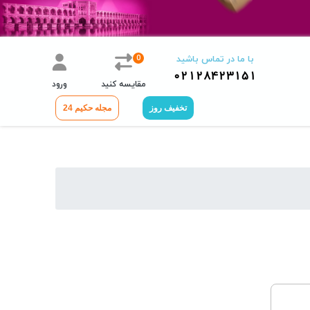
0
با ما در تماس باشید
02128423151
مقایسه کنید
ورود
تخفیف روز
مجله حکیم 24