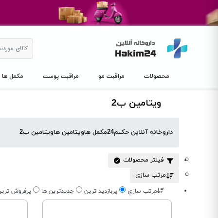
محصولات
مراقبت مو
مراقبت پوست
مکمل ها
ویتامین ب2
داروخانه آنلاین حکیم24
مکمل ها
ویتامین ها
ویتامین ب2
فیلتر محصولات
مرتب سازی
مرتب سازي
پربازديد ترين
جديدترين ها
پرفروش تري