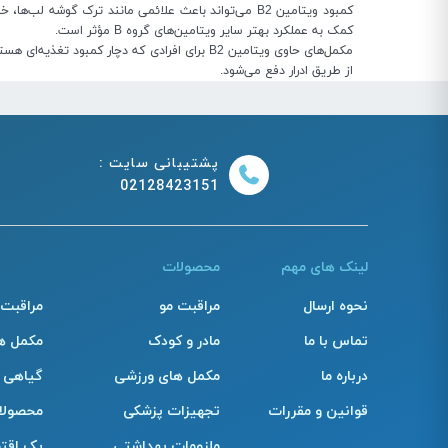
کمبود ویتامین B2 می‌تواند باعث علائمی مانند ترک 
کمک به عملکرد بهتر سایر ویتامین‌های گروه B مؤثر است.
مکمل‌های حاوی ویتامین B2 برای افرادی که دچار
از طریق ادرار دفع می‌شود.
پشتیبانی سایت :
02128423151
لینک های مهم
محصولات
نحوه ارسال
مراقبت مو
مراقبت
تماس با ما
مادر و کودک
مکمل ه
درباره ما
مکمل های ورزشی
گیاهی
قوانین و مقررات
تجهیزات پزشکی
محصولا
ملزومات بهداشتی
پک اقت