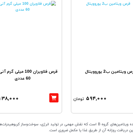
 ویتامین ب2 یوروویتال
قرص فلاویران 100 میلی گر
60 عددی
138,000
594,000
تومان
ویتامین B2 یا ریبوفلاوین یکی از ویتامین‌های محلول در آب از خانواده ویتامین‌های گروه B است که نقش
براین دریافت روزانه آن از طریق غذا یا مکمل ضروری است.