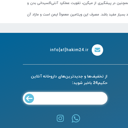
امین همچنین در پیشگیری از میگرن، تقویت عملکرد آنتی‌اکسیدانی بدن و
، می‌تواند بسیار مفید باشد. مصرف این ویتامین معمولاً ایمن است و مازاد آن
info[at]hakim24.ir
از تخفیف‌ها و جدیدترین‌های داروخانه آنلاین
حکیم24 باخبر شوید: