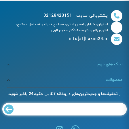
پشتیبانی سایت : 02128423151
اصفهان، خیابان شمس آبادی، مجتمع قمرالدوله، داخل مجتمع،
انتهای راهرو، داروخانه دکتر حکیم الهی
info[at]hakim24.ir
لینک های مهم
محصولات
از تخفیف‌ها و جدیدترین‌های داروخانه آنلاین حکیم24 باخبر شوید: