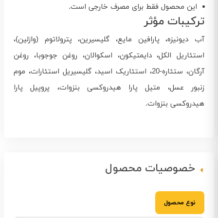
این محصول فقط برای مصرف خارجی است.
ترکیبات مؤثر
آب دیونیزه، پارافین مایع، گلیسیرین، پترولاتوم (وازلین)،
استئاریل الکل، دایمتیکون، اسکوالان، روغن جوجوبا، روغن
آرگان، ستئاره-20، استئاریک اسید، گلیسیریل استئارات، موم
زنبور عسل، متیل پارا هیدروکسی بنزوات، پروپیل پارا
هیدروکسی بنزوات.
خصوصیات محصول
نوع محصول