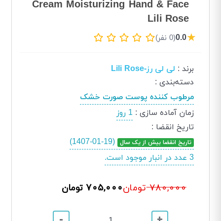
Cream Moisturizing Hand & Face
Lili Rose
★
0.0
(0 نفر)
برند
:
لی لی رز-Lili Rose
دسته‌بندی
:
مرطوب کننده پوست صورت خشک
زمان آماده سازی
:
1 روز
تاریخ انقضا
:
(1407-01-19)
تاریخ انقضا بیش از یک سال
3 عدد در انبار موجود است.
780,000
705,000 تومان
تومان
-
+