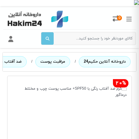
0
داروخانه آنلاین حکیم24
/
مراقبت پوست
/
ضد آفتاب رن
20%