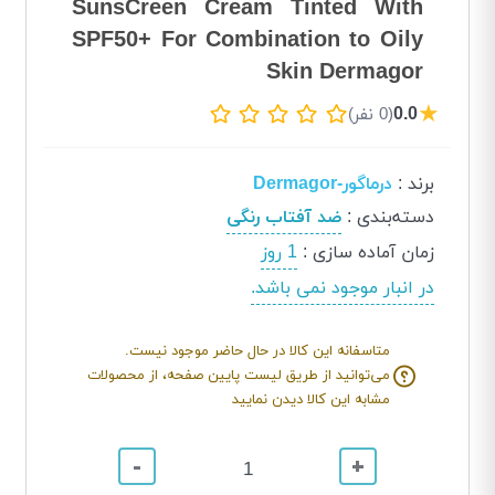
SunsCreen Cream Tinted With
SPF50+ For Combination to Oily
Skin Dermagor
★
0.0
(0 نفر)
برند
:
درماگور-Dermagor
دسته‌بندی
:
ضد آفتاب رنگی
زمان آماده سازی
:
1 روز
در انبار موجود نمی باشد.
متاسفانه این کالا در حال حاضر موجود نیست.
می‌توانید از طریق لیست پایین صفحه، از محصولات
مشابه این کالا دیدن نمایید
-
+