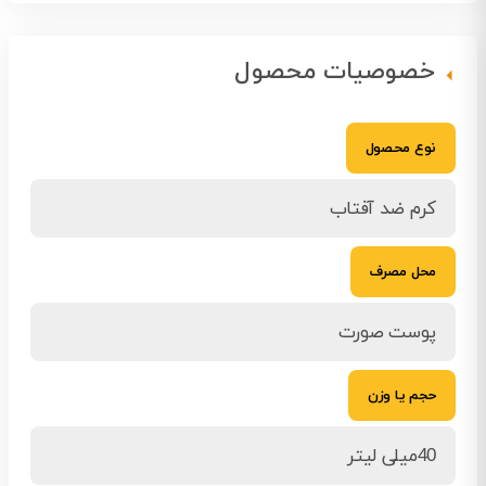
خصوصیات محصول
نوع محصول
کرم ضد آفتاب
محل مصرف
پوست صورت
حجم یا وزن
40میلی لیتر