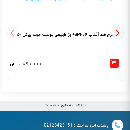
‹
›
کرم ضد آفتاب SPF50+ بژ طبیعی پوست چرب بیکن +2
ک
890,000
تومان
بازگشت به بالای صفحه
پشتیبانی سایت : 02128423151