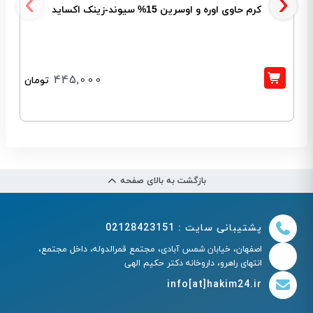
‹
›
کرم حاوی اوره و اوسرین 15% سیوند-زینک اکساید
445,000
تومان
بازگشت به بالای صفحه
پشتیبانی سایت : 02128423151
اصفهان، خیابان شمس آبادی، مجتمع قمرالدوله، داخل مجتمع،
انتهای راهرو، داروخانه دکتر حکیم الهی
info[at]hakim24.ir