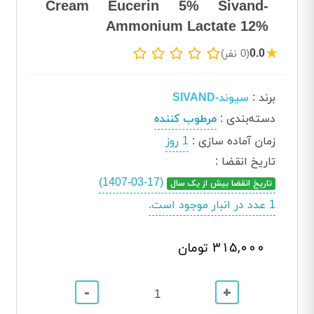
Cream Eucerin 5% Sivand-
Ammonium Lactate 12%
★
0.0
(0 نفر)
برند
:
سیوند-SIVAND
دسته‌بندی
:
مرطوب کننده
زمان آماده سازی
:
1 روز
تاریخ انقضا
:
(1407-03-17)
تاریخ انقضا بیش از یک سال
1 عدد در انبار موجود است.
315,000 تومان
-
+