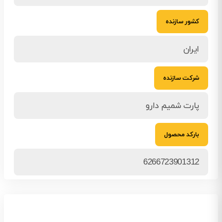
کشور سازنده
ایران
شرکت سازنده
پارت شمیم دارو
بارکد محصول
6266723901312