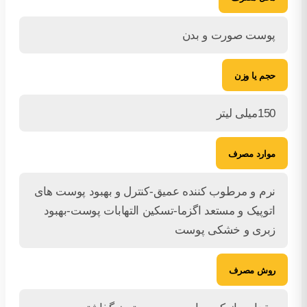
پوست صورت و بدن
حجم یا وزن
150میلی لیتر
موارد مصرف
نرم و مرطوب کننده عمیق-کنترل و بهبود پوست های
اتوپیک و مستعد اگزما-تسکین التهابات پوست-بهبود
زبری و خشکی پوست
روش مصرف