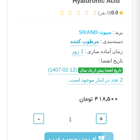
Hyaluronic Acid
★
0.0
(0 نفر)
برند
:
سیوند-SIVAND
دسته‌بندی
:
مرطوب کننده
زمان آماده سازی
:
1 روز
تاریخ انقضا
:
(1407-02-12)
تاریخ انقضا بیش از یک سال
2 عدد در انبار موجود است.
418,500 تومان
-
+
افــزودن به سبــد خریــد