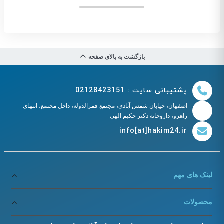
بازگشت به بالای صفحه
پشتیبانی سایت : 02128423151
اصفهان، خیابان شمس آبادی، مجتمع قمرالدوله، داخل مجتمع، انتهای
راهرو، داروخانه دکتر حکیم الهی
info[at]hakim24.ir
لینک های مهم
محصولات