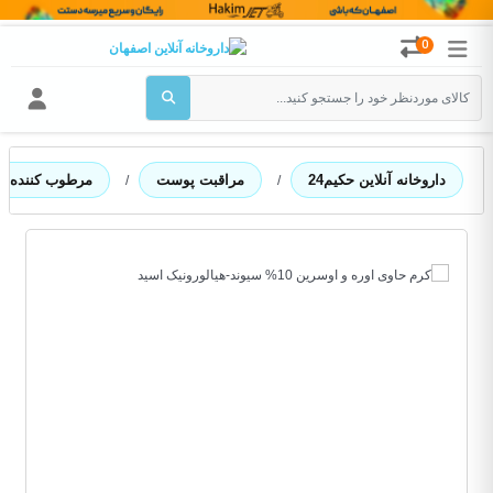
0
داروخانه آنلاین حکیم24
مراقبت پوست
مرطوب کننده
/
/