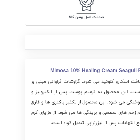
ضمانت اصل بودن کالا
Mimosa 10% Healing Cream Seagull-
 بافت اسکارو کلوئید می‌ شود. گزارشات فراوانی مبنی بر
است. این محصول به ترمیم پوست پس از الکترولیز و
ن، بریدگی‌ ها و زخم‌ های سطحی کمک می‌ کند و باعث رفع سوزش و قرمزی ناشی از سوختگی‌ های سطحی و آفتاب‎ سوختگی می‌ شود. این محصول از تکثیر باکتری‌ ها و قارچ‌
ها در پوست جلوگیری می‌ کند که این خود باعث تسریع در روند تولید سلول‎ های جدید و در نتیجه سبب تسریع در فرآیند ترمیم زخم ‎های سطحی و بریدگی‎ ها می‌ شود. از مزایای کرم