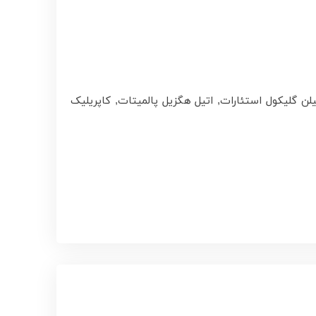
سرید هیدروژنه, گلیسریل استئارات, پروپیلن گلیکول استئارات, اتیل هگزیل پالمیتات, کاپریلیک