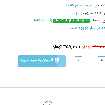
‌بندی
:
کرم ترمیم کننده
 آماده سازی
:
1 روز
خ انقضا
:
(1406-12-18)
تاریخ انقضا بیش از یک سال
390,
357,000 تومان
تومان
افــزودن به سبــد خریــد
-
+