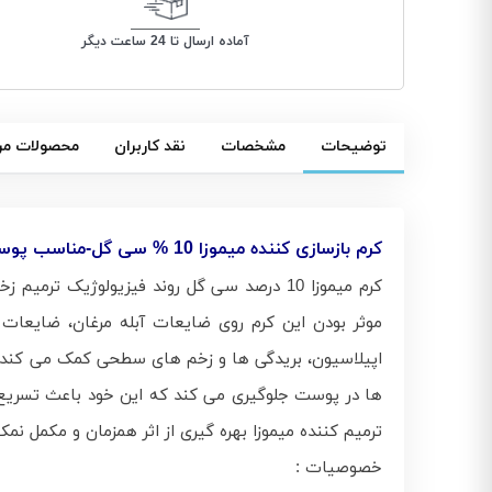
آماده ارسال تا 24 ساعت دیگر
توضیحات
مشخصات
نقد کاربران
محصولات مر
کرم بازسازی کننده میموزا 10 % سی گل-مناسب پوست های حساس و آسیب دیده /
کرم میموزا 10 درصد سی گل روند فیزیولوژیک
موثر بودن این کرم روی ضایعات آبله مرغان، ضایعات
ترمیم ‎کننده میموزا بهره‌ گیری از اثر همزمان و مکمل نمک دو عنصر مس و روی است که آن را به محصولی منحصر به فرد جهت رفع التهابات پس از لیزرتراپی تبدیل کرده است.
خصوصیات :