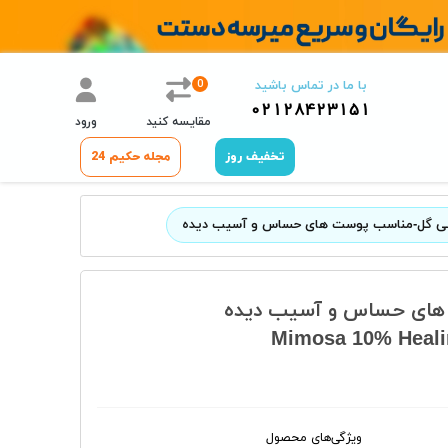
0
با ما در تماس باشید
02128423151
مقایسه کنید
ورود
تخفیف روز
مجله حکیم 24
Mimosa 10% Heali
ویژگی‌های محصول