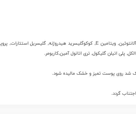
آب مقطر, عصاره میموزا, عصاره پنبه دانه, سوکرالفیت, آلانتوئین, ویتامین E, کوکوگلی
کل, پلی اتیلن گلیکول, تری اتانول آمین,کاربومر.
جتناب گردد.