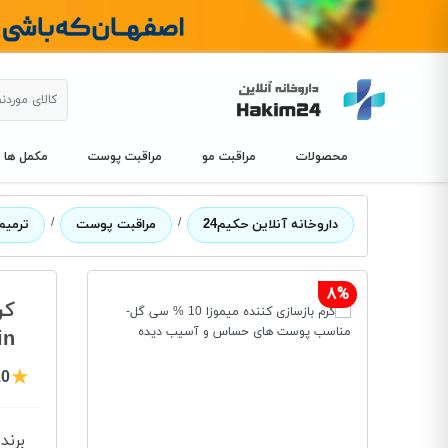
محصولات
مراقبت مو
مراقبت پوست
مکمل ها
/
/
داروخانه آنلاین حکیم24
مراقبت پوست
ترمیم
8%
کرم ب
in
★
.0
برند
: