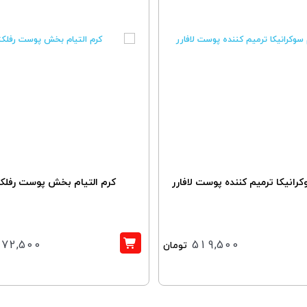
رانیکا ترمیم کننده پوست لافارر
کرم التیام بخش پوست رفلکت
972,500
519,500
تومان