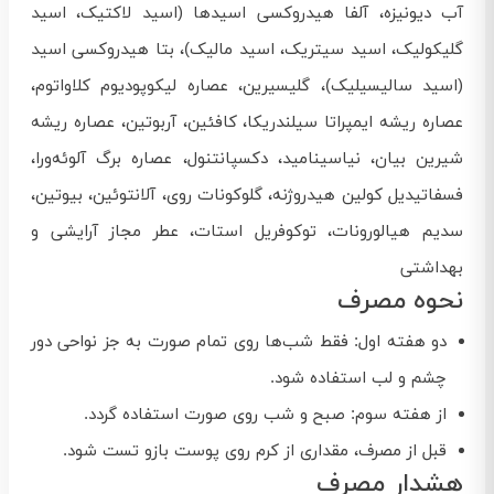
آب دیونیزه، آلفا هیدروکسی اسیدها (اسید لاکتیک، اسید
گلیکولیک، اسید سیتریک، اسید مالیک)، بتا هیدروکسی اسید
(اسید سالیسیلیک)، گلیسیرین، عصاره لیکوپودیوم کلاواتوم،
عصاره ریشه ایمپراتا سیلندریکا، کافئین، آربوتین، عصاره ریشه
شیرین بیان، نیاسینامید، دکسپانتنول، عصاره برگ آلوئه‌ورا،
فسفاتیدیل کولین هیدروژنه، گلوکونات روی، آلانتوئین، بیوتین،
سدیم هیالورونات، توکوفریل استات، عطر مجاز آرایشی و
بهداشتی
نحوه مصرف
دو هفته اول: فقط شب‌ها روی تمام صورت به جز نواحی دور
چشم و لب استفاده شود.
از هفته سوم: صبح و شب روی صورت استفاده گردد.
قبل از مصرف، مقداری از کرم روی پوست بازو تست شود.
هشدار مصرف