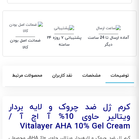
آماده ارسال تا 24 ساعت
پشتیبانی ۷ روزه ۲۴
ضمانت اصل بودن
دیگر
ساعته
کالا
توضیحات
مشخصات
نقد کاربران
محصولات مرتبط
کرم ژل ضد چروک و لایه بردار
ویتالیر حاوی 10% آ اچ آ /
Vitalayer AHA 10% Gel Cream
کرم ژل ضد چروک و لایه‌بردار ویتالیر حاوی ۱۰٪ AHA، محصولی