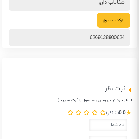
شفاتاب دارو
بارکد محصول
6269128800624
ثبت نظر
( نظر خود در درباره این محصول را ثبت نمایید )
★
0.0
(0 نفر)