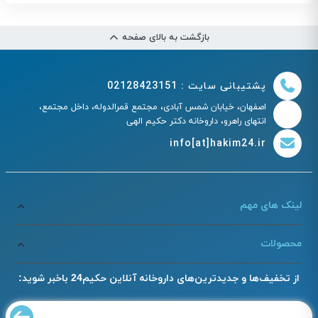
بازگشت به بالای صفحه
پشتیبانی سایت : 02128423151
اصفهان، خیابان شمس آبادی، مجتمع قمرالدوله، داخل مجتمع،
انتهای راهرو، داروخانه دکتر حکیم الهی
info[at]hakim24.ir
لینک های مهم
محصولات
از تخفیف‌ها و جدیدترین‌های داروخانه آنلاین حکیم24 باخبر شوید: