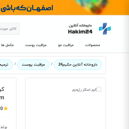
محصولات
مراقبت مو
مراقبت پوست
مکمل ها
/
/
داروخانه آنلاین حکیم24
مراقبت پوست
ترمیم
کر
am
★
.0
برند
: