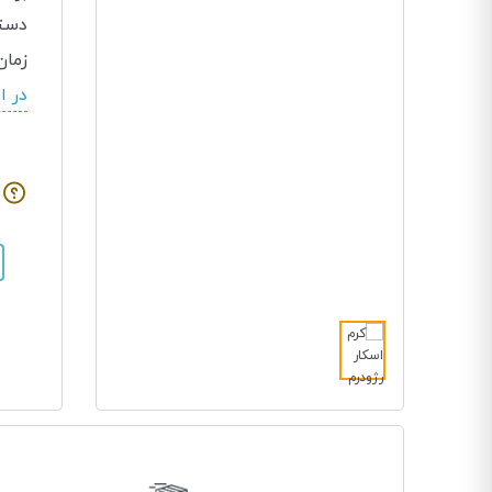
دسته
زمان
در ا