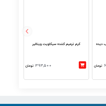
‹
 دیده
کرم ترمیم کننده سیکاویت ویتالیر
کرم ت
393,500
تومان
تومان