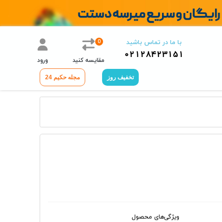
0
با ما در تماس باشید
02128423151
مقایسه کنید
ورود
تخفیف روز
مجله حکیم 24
ویژگی‌های محصول