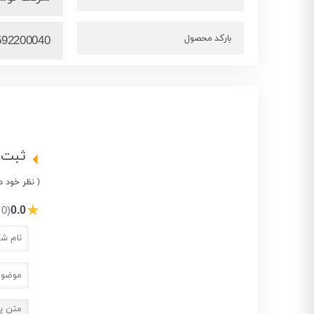
بارکد محصول
592200040
ثبت 
( نظر خود د
★
0.0
(0 نفر)