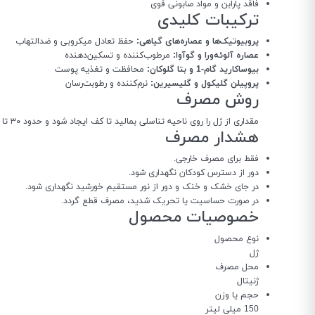
فاقد پارابن و مواد صابونی قوی
ترکیبات کلیدی
پروبیوتیک‌ها و عصاره‌های گیاهی:
حفظ تعادل میکروبی و ضدالتهاب
عصاره آلوئه‌ورا و گوآوا:
مرطوب‌کننده و تسکین‌دهنده
بیوساکارید گام-1 و بتا گلوکان:
محافظت و تغذیه پوست
پروپیلن گلیکول و گلیسیرین:
نرم‌کننده و رطوبت‌رسان
روش مصرف
مقداری از ژل را روی ناحیه تناسلی بمالید تا کف ایجاد شود و حدود ۳۰ تا ۶۰ ثانیه بماند. سپس ناحیه را با آب فراوان شستشو دهید. هفته‌ای ۲ تا ۳ بار استفاده شود.
هشدار مصرف
فقط برای مصرف خارجی.
دور از دسترس کودکان نگهداری شود.
در جای خشک و خنک و دور از نور مستقیم خورشید نگهداری شود.
در صورت حساسیت یا تحریک شدید، مصرف قطع گردد.
خصوصیات محصول
نوع محصول
ژل
محل مصرف
ژنیتال
حجم یا وزن
150 میلی لیتر