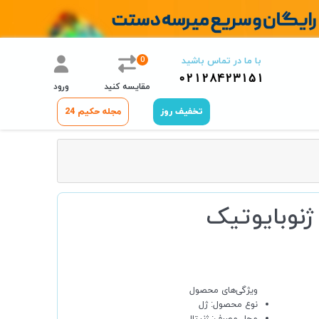
0
با ما در تماس باشید
02128423151
مقایسه کنید
ورود
تخفیف روز
مجله حکیم 24
ژنوبایوتیک
ویژگی‌های محصول
نوع محصول:
ژل
محل مصرف:
ژنیتال