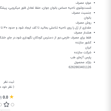
موارد مصرف
شست‌وشوی ناحیه حساس بانوان جوان، حفظ تعادل فلور میکروبی، پیشگیر
جنسیت مصرف
بانوان
روش مصرف
مقداری از ژل را روی ناحیه تناسلی بمالید تا کف ایجاد شود و حدود ۳۰ تا ۶۰ ثانیه بماند. سپس ناحیه را با آب فراوان شستشو دهید. هفته‌ای ۲ تا ۳ بار استفاده شود.
هشدار مصرف
فقط برای مصرف خارجی.دور از دسترس کودکان نگهداری شود.در جای خش
کشور سازنده
ایران
شرکت سازنده
پارس آزمای طب
بارکد محصول
6262863401126
ثبت نظر
( نظر خود د
★
0.0
(0 نفر)