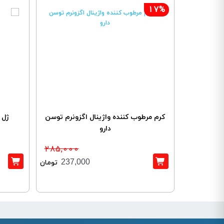
17%
کرم مرطوب کننده واژینال اگزونرم توسن
ژل 
دارو
285,000
237,000
تومان