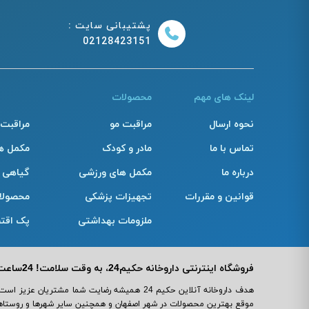
پشتیبانی سایت :
02128423151
لینک های مهم
محصولات
نحوه ارسال
مراقبت مو
مراقبت
تماس با ما
مادر و کودک
مکمل ه
درباره ما
مکمل های ورزشی
گیاهی
قوانین و مقررات
تجهیزات پزشکی
محصولا
ملزومات بهداشتی
پک اقت
فروشگاه اینترنتی داروخانه حکیم24، به وقت سلامت! 24ساعت مراقب سلامت و زیبایی شما!
هدف داروخانه آنلاین حکیم 24 همیشه رضایت شما مش
موقع بهترین محصولات در شهر اصفهان و همچنین سایر شهرها و روستاهای