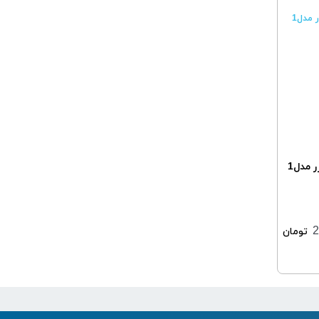
ژل شستشوی بهداشتی بانوان لافارر مدل1
2
تومان