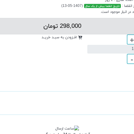
 انقضا
:
(1407-05-13)
تاریخ انقضا بیش از یک سال
298,000 تومان
افــزودن به سبــد خریــد
+
-