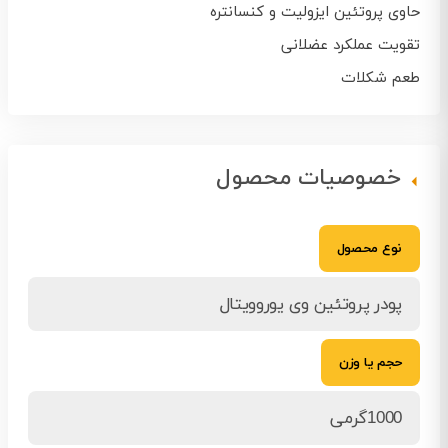
حاوی پروتئین ایزولیت و کنسانتره
تقویت عملکرد عضلانی
طعم شکلات
خصوصیات محصول
نوع محصول
پودر پروتئین وی یوروویتال
حجم یا وزن
1000گرمی