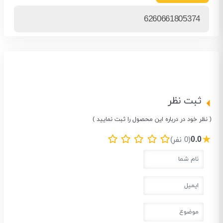
6260661805374
ثبت نظر
( نظر خود در درباره این محصول را ثبت نمایید )
★
0.0
(0 نفر)