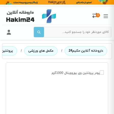
0
داروخانه آنلاین حکیم24
/
مکمل های ورزشی
/
پروتئین