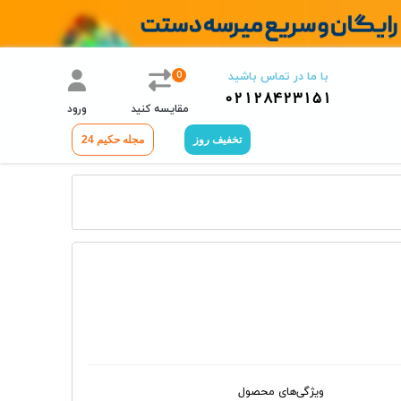
0
با ما در تماس باشید
02128423151
مقایسه کنید
ورود
تخفیف روز
مجله حکیم 24
ویژگی‌های محصول