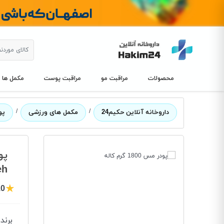
محصولات
مراقبت مو
مراقبت پوست
مکمل ها
/
/
داروخانه آنلاین حکیم24
مکمل های ورزشی
پودر
پودر
eh
★
.0
برند
: