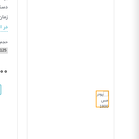
دسته
زمان
در ا
حجم
000