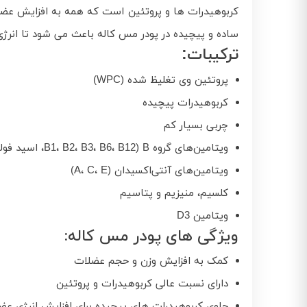
کربوهیدرات ها و پروتئین است که همه به افزایش ع
ساده و پیچیده در پودر مس کاله باعث می شود تا انرژی 
ترکیبات:
پروتئین وی تغلیظ‌ شده (WPC)
کربوهیدرات پیچیده
چربی بسیار کم
ویتامین‌های گروه B (B1، B2، B3، B6، B12، اسید فولیک، بیوتین، اسید پانتوتنیک)
ویتامین‌های آنتی‌اکسیدان (A، C، E)
کلسیم، منیزیم و پتاسیم
ویتامین D3
ویژگی های پودر مس کاله:
کمک به افزایش وزن و حجم عضلات
دارای نسبت عالی کربوهیدرات و پروتئین
حاوی کربوهیدرات های پیچیده برای افزایش انرژی عض