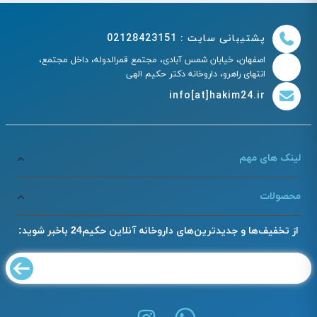
پشتیبانی سایت : 02128423151
اصفهان، خیابان شمس آبادی، مجتمع قمرالدوله، داخل مجتمع،
انتهای راهرو، داروخانه دکتر حکیم الهی
info[at]hakim24.ir
لینک های مهم
محصولات
از تخفیف‌ها و جدیدترین‌های داروخانه آنلاین حکیم24 باخبر شوید: