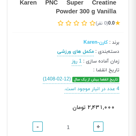
Karen PNC Super Creatine
Powder 300 g Vanilla
★
0.0
(0 نفر)
برند
:
کارن-Karen
دسته‌بندی
:
مکمل های ورزشی
زمان آماده سازی
:
1 روز
تاریخ انقضا
:
(1408-02-12)
تاریخ انقضا بیش از یک سال
4 عدد در انبار موجود است.
2,431,000 تومان
-
+