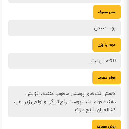
محل مصرف
پوست بدن
حجم یا وزن
200میلی لیتر
موارد مصرف
کاهش لک های پوستی-مرطوب کننده، افزایش
دهنده قوام بافت پوست-رفع تیرگی و نواحی زیر بغل،
کشاله ران، آرنج و زانو
روش مصرف