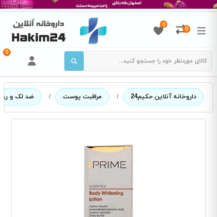
0
0
0
داروخانه آنلاین حکیم24
/
مراقبت پوست
/
ضد لک و روش