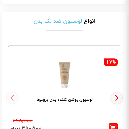
انواع
لوسیون ضد لک بدن
17%
‹
›
لوسیون روشن کننده بدن پرودرما
468,600
390,500
تومان