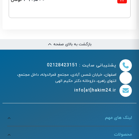
بازگشت به بالای صفحه
پشتیبانی سایت : 02128423151
اصفهان، خیابان شمس آبادی، مجتمع قمرالدوله، داخل مجتمع،
انتهای راهرو، داروخانه دکتر حکیم الهی
info[at]hakim24.ir
لینک های مهم
محصولات