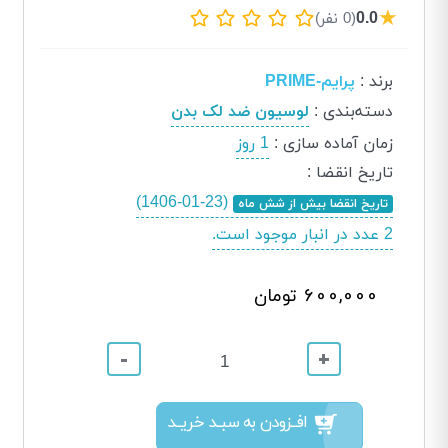
★
0.0
(0 نفر)
برند
:
پرایم-PRIME
دسته‌بندی
:
لوسیون ضد لک بدن
زمان آماده سازی
:
1 روز
تاریخ انقضا
:
(1406-01-23)
تاریخ انقضا بیش از شش ماه
2 عدد در انبار موجود است.
600,000 تومان
-
+
افــزودن به سبــد خریــد