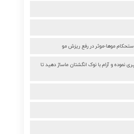
ستحکام موها-موثر در رفع ریزش مو
تبه در روز و هربار 6 الی 10 پاف کف سر اسپری نموده و آرام با نوک انگشتان ماساژ دهید تا