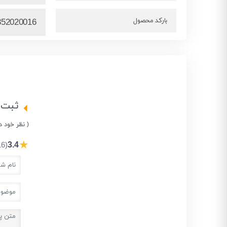
بارکد محصول
852020016
ثبت 
( نظر خود د
★
3.4
(16 نفر)