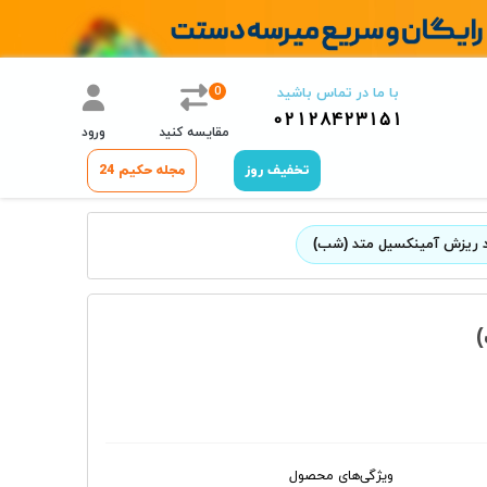
0
با ما در تماس باشید
02128423151
مقایسه کنید
ورود
تخفیف روز
مجله حکیم 24
 ریزش آمینکسیل متد (شب)
ویژگی‌های محصول