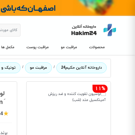
محصولات
مراقبت مو
مراقبت پوست
مکمل ها
/
/
داروخانه آنلاین حکیم24
مراقبت مو
تونیک و 
11%
لو
َ Method Anti Hair loss Lotion
★
.4
برند
: