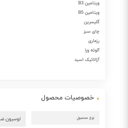
ویتامین B3
ویتامین B5
گلیسرین
چای سبز
رزماری
آلوئه ورا
آزالائیک اسید
خصوصیات محصول
نوع محصول
لوسیون ضد