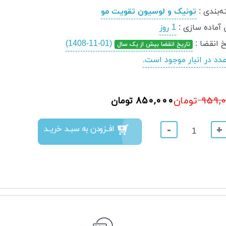
‌بندی
:
تونیک و لوسیون تقویت مو
 آماده سازی
:
1 روز
خ انقضا
:
(1408-11-01)
تاریخ انقضا بیش از یک سال
959,
850,000 تومان
تومان
افــزودن به سبــد خریــد
-
+