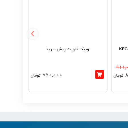
‹
تونیک تقویت ریش سریتا
تونیک تقویت
م
911,
760,000
8
تومان
تومان