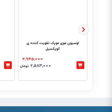
›
لوسیون موی موپک تقویت کننده ی
کوپکسیل
2,945,000
2,583,000
تومان