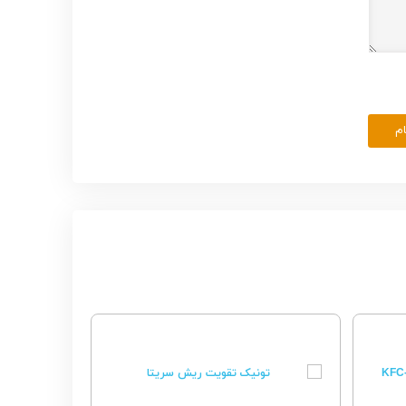
ام
15%