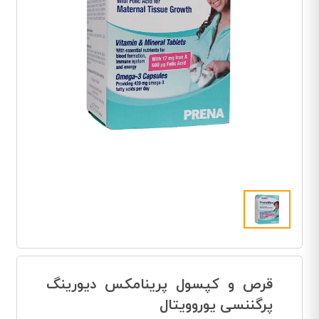
قرص و کپسول پرینامکس دیورینگ
پرگننسی یوروویتال