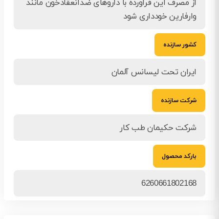
از مصرف این فرآورده با داروهای ضدانعقادخون مانند
وارفارین خودداری شود
کشور سازنده
ایران تحت لیسانس آلمان
شرکت سازنده
شرکت حکیمان طب کار
بارکد محصول
6260661802168