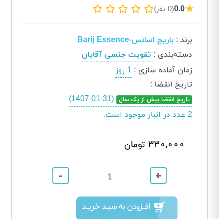
★
0.0
(0 نفر)
برند
:
باریج اسانس-Barij Essence
دسته‌بندی
:
تقویت جنسی آقایان
زمان آماده سازی
:
1 روز
تاریخ انقضا
:
(1407-01-31)
تاریخ انقضا بیش از یک سال
2 عدد در انبار موجود است.
330,000 تومان
-
+
افــزودن به سبــد خریــد