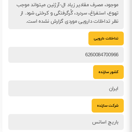
موجود، مصرف مقادیر زیاد ال-آرژنین می­تواند موجب
تهوع، استفراغ، سردرد، گُرگرفتگی و کرختی شود. از
نظر تداخلات دارویی موردی گزارش نشده است.
تداخلات دارویی
6260084700966
کشور سازنده
ایران
شرکت سازنده
باریج اسانس