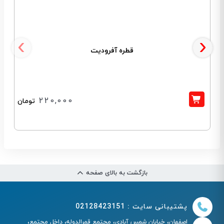
‹
›
قطره آفرودیت
220,000
تومان
بازگشت به بالای صفحه
پشتیبانی سایت : 02128423151
اصفهان، خیابان شمس آبادی، مجتمع قمرالدوله، داخل مجتمع،