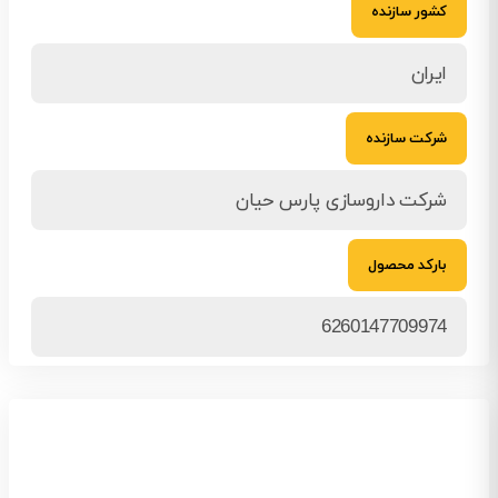
کشور سازنده
ایران
شرکت سازنده
شرکت داروسازی پارس حیان
بارکد محصول
6260147709974