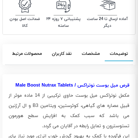
آماده ارسال تا 24 ساعت
پشتیبانی ۷ روزه ۲۴
ضمانت اصل بودن
دیگر
ساعته
کالا
توضیحات
مشخصات
نقد کاربران
محصولات مرتبط
قرص میل بوست نوتراکس / Male Boost Nutrax Tablets
مکمل نوتراکس میل بوست حاوی ترکیبی از 14 ماده موثر از
قبیل عصاره های گیاهی، کوئرستین، ویتامین B3 و ال آرژنین
می باشد که سبب کمک به افزایش سطح هورمون
تستوسترون و تمایل رابطه در آقایان می گردد.
این فرآورده با کمک به بهبود گردش خون، انرژی مورد نیاز برای