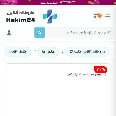
0
داروخانه آنلاین حکیم24
/
مکمل ها
/
مکمل آقایان
/
26%