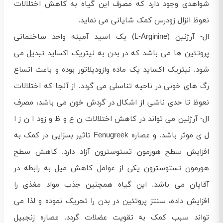
شواهدی وجود دارد که مصرف این گیاه به کاهش اختلالات
نعوظ انزال زودرس کمک شایانی می نماید.
ال- آرژنین (L-Arginine) یک اسید آمینه واحد ساختمانی
پروتئین ها می باشد که در بدن به نیتریک اکساید تبدیل می
شود. نیتریک اکساید یک ماده وازودیلاتور بوده و باعث اتساع
رگ های خونی در ناحیه تناسلی می گردد. از آنجا که اختلالات
نعوظ تا حدی ناشی از اشکال در گردش خون می باشد، مصرف
ال- آرژنین می تواند در کاهش اختلالات ن ع و ظ و زود ا ن ز ا
ل ی موثر باشد. و عصاره Fenugreek تاثیر بسزایی در کمک به
افزایش سطح هورمون تستوسترون آزاد دارد. کاهش سطح
هورمون تستوسترون یکی از عوامل کاهش میل به رابطه در
آقایان می باشد. این گیاه همچنین جذب مواد مغذی را
افزایش داده، سنتز پروتئین در بدن را تحریک نموده و لذا می
تواند سبب کمک به تقویت عضلات گردد. عصاره زنجبیل