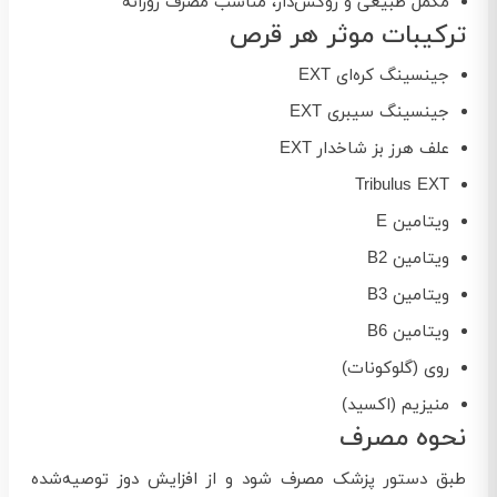
مکمل طبیعی و روکش‌دار، مناسب مصرف روزانه
ترکیبات موثر هر قرص
جینسینگ کره‌ای EXT
جینسینگ سیبری EXT
علف هرز بز شاخدار EXT
Tribulus EXT
ویتامین E
ویتامین B2
ویتامین B3
ویتامین B6
روی (گلوکونات)
منیزیم (اکسید)
نحوه مصرف
طبق دستور پزشک مصرف شود و از افزایش دوز توصیه‌شده