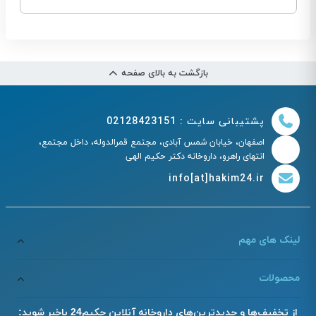
بازگشت به بالای صفحه
پشتیبانی سایت : 02128423151
اصفهان، خیابان شمس آبادی، مجتمع قمرالدوله، داخل مجتمع،
انتهای راهرو، داروخانه دکتر حکیم الهی
info[at]hakim24.ir
لینک های مهم
محصولات
از تخفیف‌ها و جدیدترین‌های داروخانه آنلاین حکیم24 باخبر شوید: