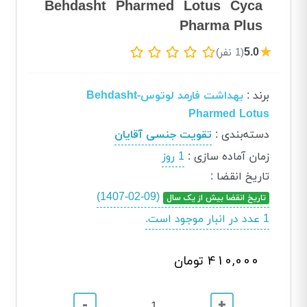
Behdasht Pharmed Lotus Cyca
Pharma Plus
★
5.0
(1 نفر)
برند
:
بهداشت فارمد لوتوس-Behdasht
Pharmed Lotus
دسته‌بندی
:
تقویت جنسی آقایان
زمان آماده سازی
:
1 روز
تاریخ انقضا
:
(1407-02-09)
تاریخ انقضا بیش از یک سال
1 عدد در انبار موجود است.
410,000 تومان
-
+