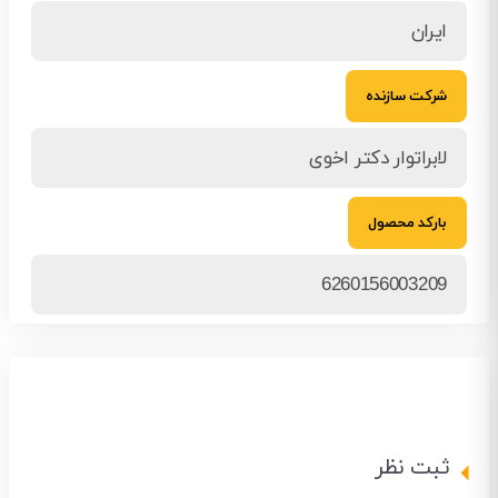
ایران
شرکت سازنده
لابراتوار دکتر اخوی
بارکد محصول
6260156003209
ثبت نظر