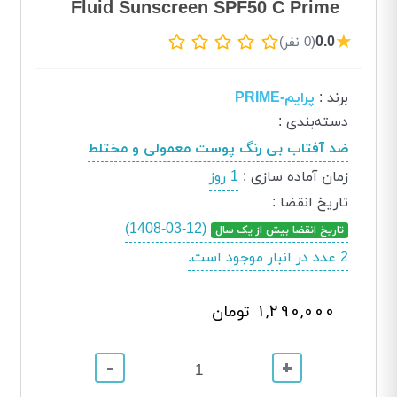
Fluid Sunscreen SPF50 C Prime
★
0.0
(0 نفر)
برند
:
پرایم-PRIME
دسته‌بندی
:
ضد آفتاب بی رنگ پوست معمولی و مختلط
زمان آماده سازی
:
1 روز
تاریخ انقضا
:
(1408-03-12)
تاریخ انقضا بیش از یک سال
2 عدد در انبار موجود است.
1,290,000 تومان
-
+