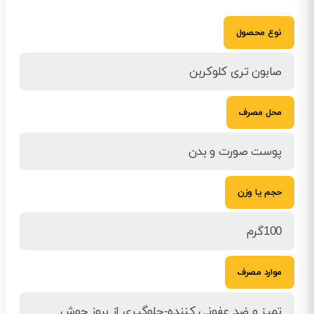
نوع محصول
صابون تری کلوکربن
محل مصرف
پوست صورت و بدن
حجم یا وزن
100گرم
موارد مصرف
تمیز و ضد عفونی کننده-جلوگیری از بروز جوش