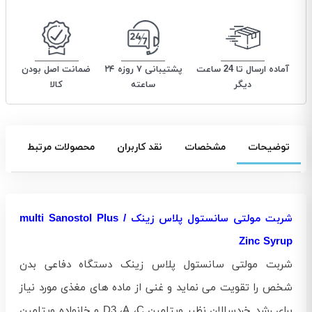
آماده ارسال تا 24 ساعت
پشتیبانی ۷ روزه ۲۴
ضمانت اصل بودن
دیگر
ساعته
کالا
توضیحات
مشخصات
نقد کاربران
محصولات مرتبط
شربت مولتی سانستول پلاس زینک / multi Sanostol Plus
Zinc Syrup
شربت مولتی سانستول پلاس زینک دستگاه دفاعی بدن
شخص را تقویت می نماید و غنی از ماده های مغذی مورد نیاز
برای رشد خردسالان نظیر ویتامین D3 ،A ،C و خانواده ویتامین