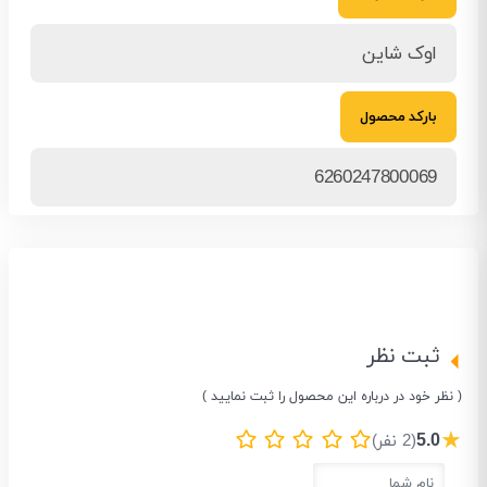
اوک شاین
بارکد محصول
6260247800069
ثبت نظر
( نظر خود در درباره این محصول را ثبت نمایید )
★
5.0
(2 نفر)