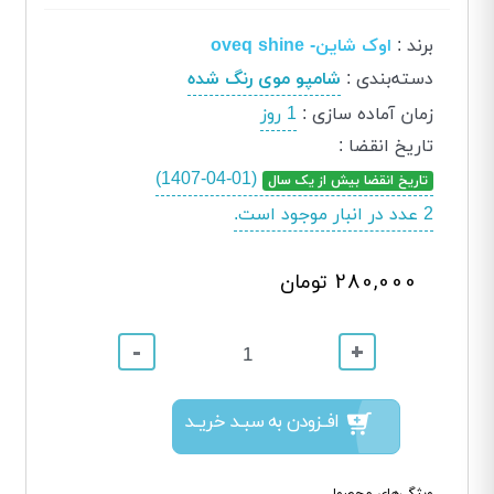
برند
:
اوک شاین- oveq shine
دسته‌بندی
:
شامپو موی رنگ شده
زمان آماده سازی
:
1 روز
تاریخ انقضا
:
(1407-04-01)
تاریخ انقضا بیش از یک سال
2 عدد در انبار موجود است.
280,000 تومان
-
+
افــزودن به سبــد خریــد