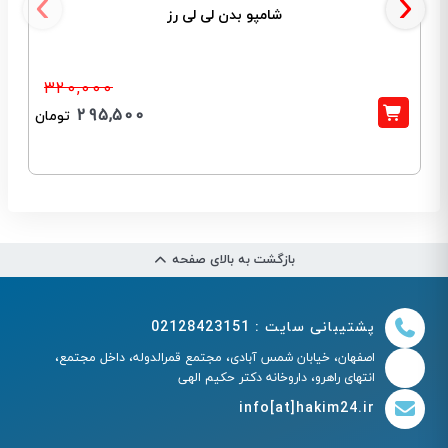
‹
›
شامپو بدن لی لی رز
320,000
295,500
تومان
بازگشت به بالای صفحه
پشتیبانی سایت : 02128423151
اصفهان، خیابان شمس آبادی، مجتمع قمرالدوله، داخل مجتمع،
انتهای راهرو، داروخانه دکتر حکیم الهی
info[at]hakim24.ir