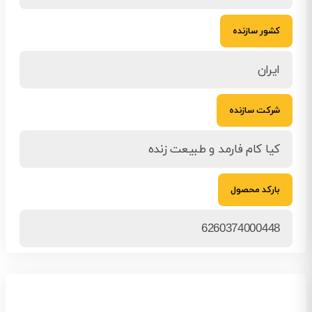
کشور سازنده
ایران
شرکت سازنده
کیا کام فارمد و طبیعت زنده
بارکد محصول
6260374000448