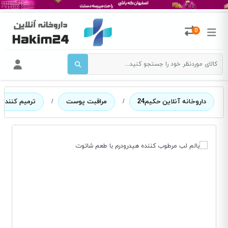
0
داروخانه آنلاین حکیم24
/
مراقبت پوست
/
ترمیم کننده