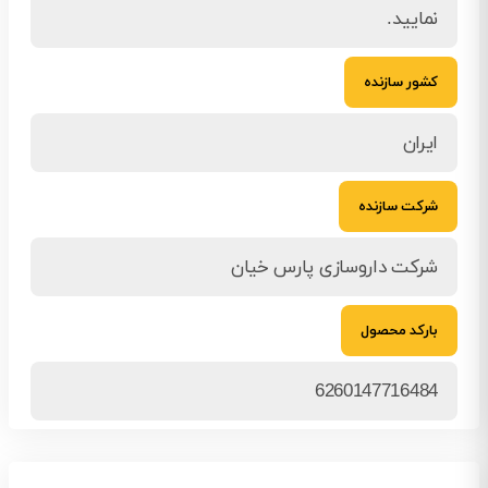
نمایید.
کشور سازنده
ایران
شرکت سازنده
شرکت داروسازی پارس خیان
بارکد محصول
6260147716484