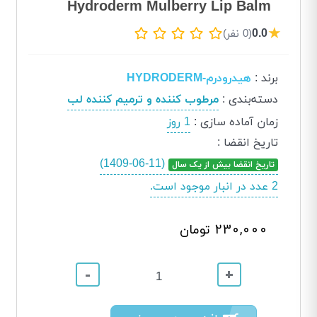
Hydroderm Mulberry Lip Balm
★
0.0
(0 نفر)
برند
:
هیدرودرم-HYDRODERM
دسته‌بندی
:
مرطوب کننده و ترمیم کننده لب
زمان آماده سازی
:
1 روز
تاریخ انقضا
:
(1409-06-11)
تاریخ انقضا بیش از یک سال
2 عدد در انبار موجود است.
230,000 تومان
-
+