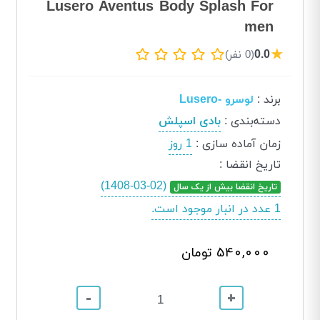
Lusero Aventus Body Splash For
men
★
0.0
(0 نفر)
برند
:
لوسرو -Lusero
دسته‌بندی
:
بادی اسپلش
زمان آماده سازی
:
1 روز
تاریخ انقضا
:
(1408-03-02)
تاریخ انقضا بیش از یک سال
1 عدد در انبار موجود است.
540,000 تومان
-
+