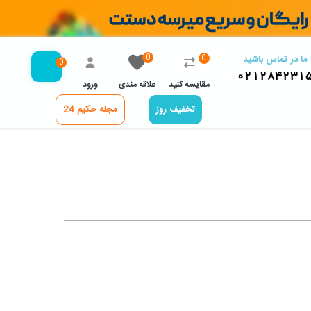
0
0
 ما در تماس باشید
0
021284231
مقایسه کنید
علاقه مندی
ورود
تخفیف روز
مجله حکیم 24