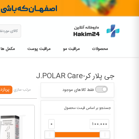
محصولات
مراقبت مو
مراقبت پوست
مکمل ها
جی پلار کر-J.POLAR Care
پربازد
فقط کالاهای موجود
مرتب سازي
جستجو بر اساس قیمت محصول
0
100.000