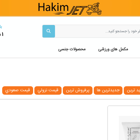
با
51
مکمل های ورزشی
محصولات جنسی
يد ترين
جديدترين ها
پرفروش ترين
قيمت نزولي
قيمت صعودي