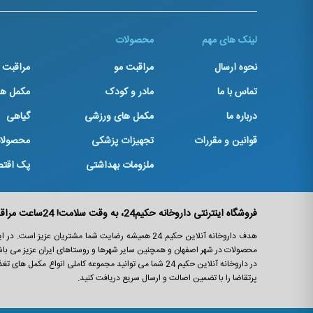
لینک های مهم
محصولات
نحوه ارسال
مراقبت مو
مراقبت
تماس با ما
مادر و کودک
مکمل ها
درباره ما
مکمل های ورزشی
گیاهی
قوانین و مقررات
تجهیزات پزشکی
محصولا
ملزومات بهداشتی
پک اقت
فروشگاه اینترنتی داروخانه حکیم24، به وقت سلامت! 24ساعت مراقب سلامت و زیبایی شما!
هدف داروخانه آنلاین حکیم 24 همیشه رضایت شما مشتریان 
محصولات در شهر اصفهان و همچنین سایر شهرها و روستاهای ایران عزیز می باش
در داروخانه آنلاین حکیم 24 شما می ‌توانید مجموعه کاملی 
پرتقاضا را با تضمین اصالت و ارسال سریع دریافت کنید.