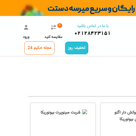
0
با ما در تماس باشید
02128423151
مقایسه کنید
ورود
تخفیف روز
مجله حکیم 24