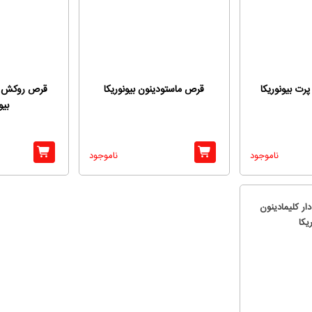
ت بیونوریکا
قرص ماستودینون بیونوریکا
قرص روکش دا
بیو
ناموجود
ناموجود