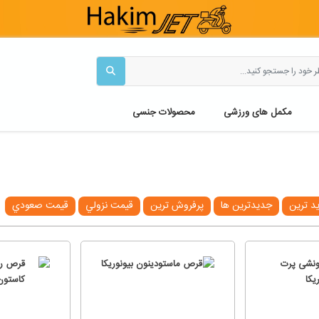
مکمل های ورزشی
محصولات جنسی
يد ترين
جديدترين ها
پرفروش ترين
قيمت نزولي
قيمت صعودي